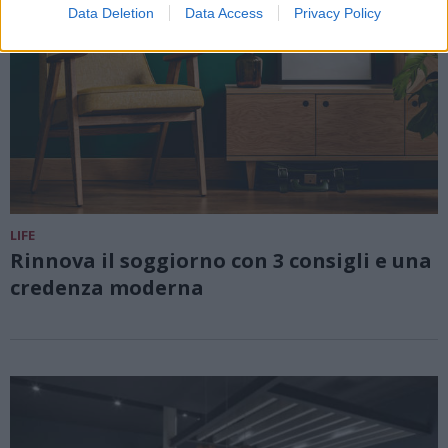
Data Deletion
Data Access
Privacy Policy
LIFE
Rinnova il soggiorno con 3 consigli e una
credenza moderna