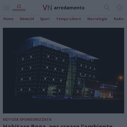
arredamento
Home
News24
Sport
Tempo Libero
Necrologie
Radio
NOTIZIA SPONSORIZZATA
Habitare Boga, per creare l’ambiente