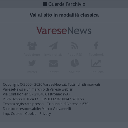
Guarda l'archivio
Vai al sito in modalità classica
Redazione
Invia notizia
Feed RSS
Facebook
Twitter
Contatti
Società
Pubblicità
Copyright © 2000 - 2026 VareseNews.it. Tutti i diritti riservati
VareseNews è un marchio di Varese web srl
Via Confalonieri 5 - 21040 Castronno (VA)
P.IVA 02588310124 Tel. +39.0332.873094 / 873168
Testata registrata presso il Tribunale di Varese n.679
Direttore responsabile: Marco Giovannelli
Imp. Cookie
-
Cookie
-
Privacy