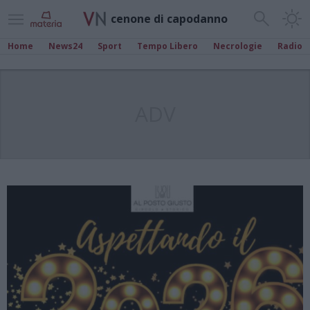
cenone di capodanno
Home
News24
Sport
Tempo Libero
Necrologie
Radio
ADV