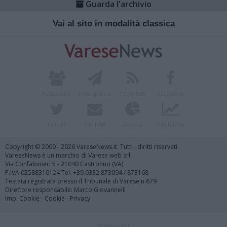
Guarda l'archivio
Vai al sito in modalità classica
Redazione
Invia notizia
Feed RSS
Facebook
Twitter
Contatti
Società
Pubblicità
Copyright © 2000 - 2026 VareseNews.it. Tutti i diritti riservati
VareseNews è un marchio di Varese web srl
Via Confalonieri 5 - 21040 Castronno (VA)
P.IVA 02588310124 Tel. +39.0332.873094 / 873168
Testata registrata presso il Tribunale di Varese n.679
Direttore responsabile: Marco Giovannelli
Imp. Cookie
-
Cookie
-
Privacy
TORNA SU