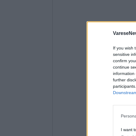
VareseNe
If you wish 
sensitive in
confirm you
continue se
information 
further disc
participants
Downstream 
Persona
I want t