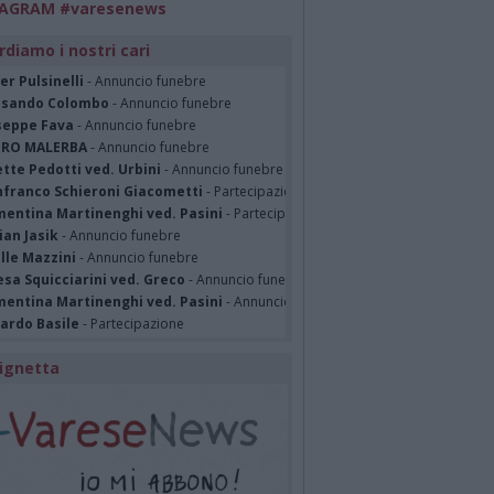
TAGRAM #varesenews
rdiamo i nostri cari
er Pulsinelli
- Annuncio funebre
ssando Colombo
- Annuncio funebre
seppe Fava
- Annuncio funebre
TRO MALERBA
- Annuncio funebre
tte Pedotti ved. Urbini
- Annuncio funebre
nfranco Schieroni Giacometti
- Partecipazione
mentina Martinenghi ved. Pasini
- Partecipazione
ian Jasik
- Annuncio funebre
lle Mazzini
- Annuncio funebre
sa Squicciarini ved. Greco
- Annuncio funebre
mentina Martinenghi ved. Pasini
- Annuncio funebre
cardo Basile
- Partecipazione
ignetta