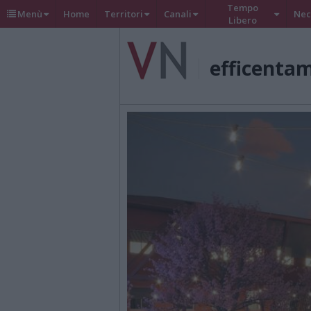
Tempo
Menù
Home
Territori
Canali
Nec
Libero
efficenta