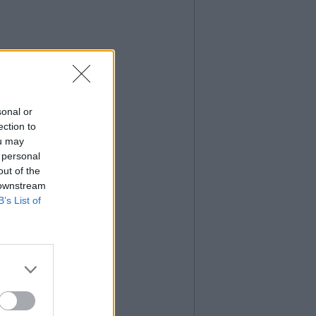
sonal or
ection to
ou may
 personal
out of the
 downstream
B’s List of