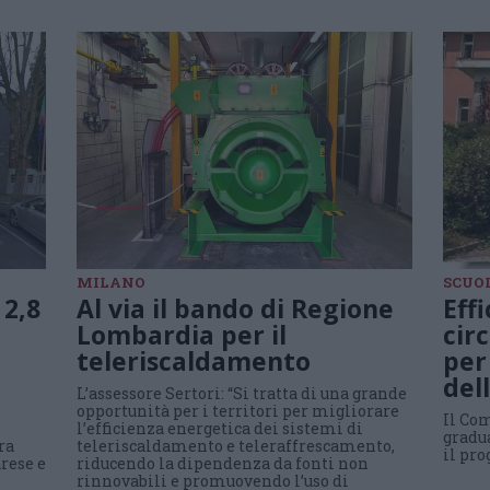
MILANO
SCUO
2,8
Al via il bando di Regione
Eff
Lombardia per il
cir
teleriscaldamento
per
del
L’assessore Sertori: “Si tratta di una grande
opportunità per i territori per migliorare
Il Co
l’efficienza energetica dei sistemi di
gradu
ra
teleriscaldamento e teleraffrescamento,
il pro
arese e
riducendo la dipendenza da fonti non
rinnovabili e promuovendo l’uso di