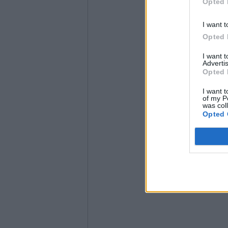
Opted 
I want t
Opted 
I want 
Advertis
Opted 
I want t
of my P
was col
Opted 