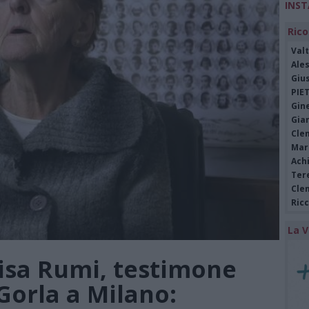
INS
Rico
Valt
Ale
Giu
PIE
Gine
Gia
Cle
Mar
Achi
Tere
Cle
Ric
La V
isa Rumi, testimone
 Gorla a Milano: