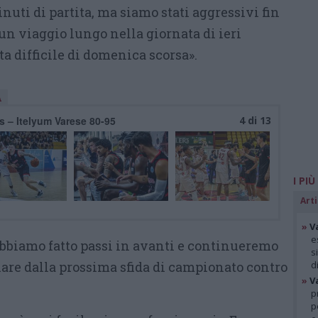
minuti di partita, ma siamo stati aggressivi fin
un viaggio lungo nella giornata di ieri
ta difficile di domenica scorsa».
A
 – Itelyum Varese 80-95
4 di 13
I PIÙ
Arti
»
V
e
bbiamo fatto passi in avanti e continueremo
s
iare dalla prossima sfida di campionato contro
d
»
V
p
p