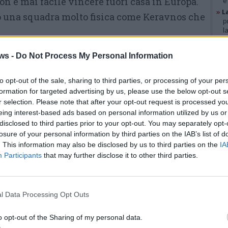
on è mai facile vincere fuori casa in Europa.
e
»
L
o una squadra molto fisica come Keravnos che
p
l
»
A
g
SHAHID 1
– «Abbiamo vinto una
ws -
Do Not Process My Personal Information
b
partita in trasferta non facile
»
V
i
to opt-out of the sale, sharing to third parties, or processing of your per
contro una squadra che nel terzo
p
formation for targeted advertising by us, please use the below opt-out s
periodo ha lottato anche quando
r selection. Please note that after your opt-out request is processed y
eing interest-based ads based on personal information utilized by us or
GAL
è andata sotto di venti punti. Per
disclosed to third parties prior to your opt-out. You may separately opt-
noi è stata una vittoria di
losure of your personal information by third parties on the IAB’s list of
. This information may also be disclosed by us to third parties on the
IA
squadra».
Participants
that may further disclose it to other third parties.
l Data Processing Opt Outs
o opt-out of the Sharing of my personal data.