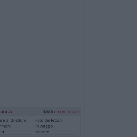
unità
INVIA
un contributo
ere al direttore
Foto dei lettori
rimoni
In viaggio
ri
Nascite