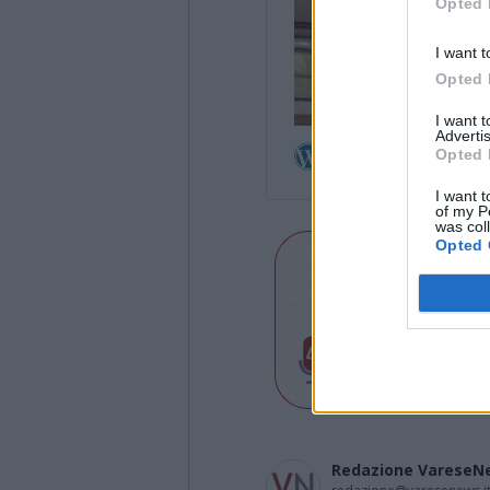
Opted 
I want t
Opted 
I want 
Advertis
Opted 
I want t
of my P
was col
Opted 
Redazione VareseN