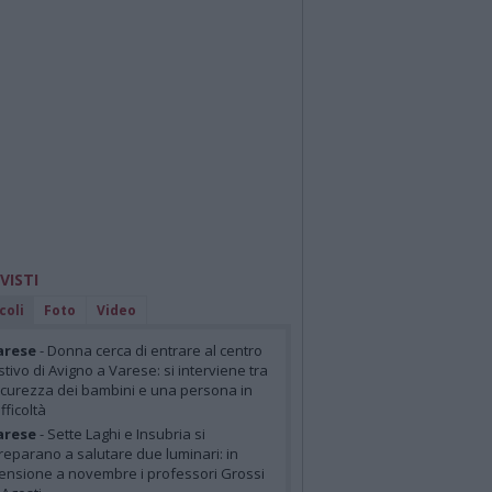
 VISTI
coli
Foto
Video
arese
- Donna cerca di entrare al centro
stivo di Avigno a Varese: si interviene tra
icurezza dei bambini e una persona in
ifficoltà
arese
- Sette Laghi e Insubria si
reparano a salutare due luminari: in
ensione a novembre i professori Grossi