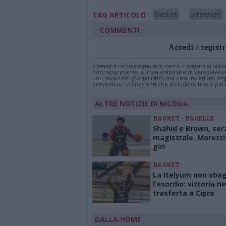
basket
interviste
TAG ARTICOLO
COMMENTI
Accedi
o
registr
L'email è richiesta ma non verrà mostrata ai visi
non rappresenta la linea editoriale di VareseNew
non sono testi giornalistici, ma post inviati dai s
preventivo. I commenti che includano uno o più li
ALTRE NOTIZIE DI NICOSIA
BASKET - PAGELLE
Shahid e Brown, ser
magistrale. Moretti
giri
BASKET
La Itelyum non sbag
l’esordio: vittoria n
trasferta a Cipro
DALLA HOME