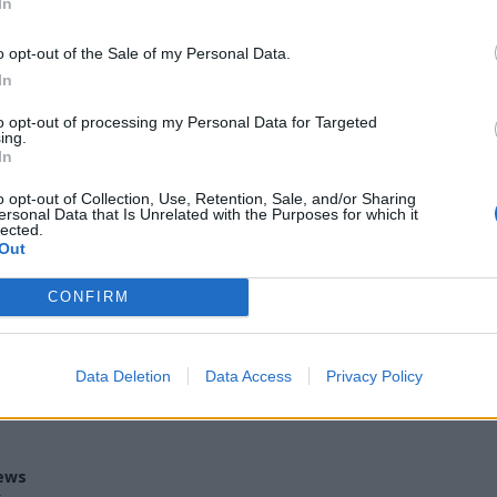
In
o opt-out of the Sale of my Personal Data.
In
to opt-out of processing my Personal Data for Targeted
ing.
In
o opt-out of Collection, Use, Retention, Sale, and/or Sharing
ersonal Data that Is Unrelated with the Purposes for which it
lected.
Out
CONFIRM
Tutti gli eventi
di
agosto
a Materia
Via Confalonieri, 5 - Castronno
Data Deletion
Data Access
Privacy Policy
ews