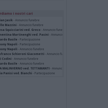
rdiamo i nostri cari
ian Jasik
- Annuncio funebre
lle Mazzini
- Annuncio funebre
sa Squicciarini ved. Greco
- Annuncio funebre
mentina Martinenghi ved. Pasini
- Annuncio funebre
cardo Basile
- Partecipazione
hony Napoli
- Partecipazione
hony Napoli
- Annuncio funebre
nfranco Schieroni Giacometti
- Annuncio funebre
i Codini
- Annuncio funebre
cardo Basile
- Annuncio funebre
A MALINVERNO ved. TETTAMANTI
- Annuncio funebre
a Panisi ved. Bianchi
- Partecipazione