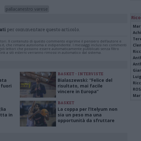
pallacanestro varese
Rico
Mar
ati
per commentare questo articolo.
Achi
Tere
tatori. Il contenuto di questo commento esprime il pensiero dell'autore e
Cle
s.it, che rimane autonoma e indipendente. I messaggi inclusi nei commenti
ingoli lettori che possono essere automaticamente pubblicati senza filtro
Ric
nk a siti esterni verranno rimossi in automatico dal sistema.
Ant
Ant
Gia
BASKET - INTERVISTE
Luig
ata
Bialaszewski: “Felice del
Ric
 fuori
risultato, mai facile
ROS
vincere in Europa”
Mari
BASKET
lia
La coppa per l’Itelyum non
etta in
sia un peso ma una
opportunità da sfruttare