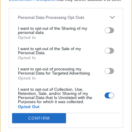
third parties.
Personal Data Processing Opt Outs
I want to opt-out of the Sharing of my
personal data.
Opted In
Commenti
I want to opt-out of the Sale of my
Personal Data.
Accedi
o
registrati
per commentare questo
Opted In
articolo.
I want to opt-out of processing my
L'email è richiesta ma non verrà mostrata ai visitatori. Il contenuto di questo
commento esprime il pensiero dell'autore e non rappresenta la linea editoriale
Personal Data for Targeted Advertising.
di VareseNews.it, che rimane autonoma e indipendente. I messaggi inclusi nei
Opted In
commenti non sono testi giornalistici, ma post inviati dai singoli lettori che
possono essere automaticamente pubblicati senza filtro preventivo. I commenti
che includano uno o più link a siti esterni verranno rimossi in automatico dal
I want to opt-out of Collection, Use,
sistema.
Retention, Sale, and/or Sharing of my
Personal Data that Is Unrelated with the
Purposes for which it was collected.
Opted Out
CONFIRM