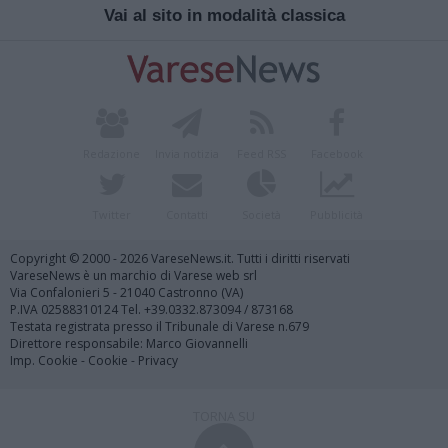
Vai al sito in modalità classica
Redazione
Invia notizia
Feed RSS
Facebook
Twitter
Contatti
Società
Pubblicità
Copyright © 2000 - 2026 VareseNews.it. Tutti i diritti riservati
VareseNews è un marchio di Varese web srl
Via Confalonieri 5 - 21040 Castronno (VA)
P.IVA 02588310124 Tel. +39.0332.873094 / 873168
Testata registrata presso il Tribunale di Varese n.679
Direttore responsabile: Marco Giovannelli
Imp. Cookie
-
Cookie
-
Privacy
TORNA SU