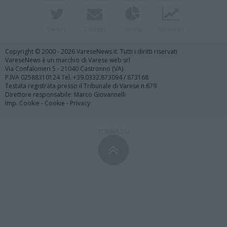
Twitter
Contatti
Società
Pubblicità
Copyright © 2000 - 2026 VareseNews.it. Tutti i diritti riservati
VareseNews è un marchio di Varese web srl
Via Confalonieri 5 - 21040 Castronno (VA)
P.IVA 02588310124 Tel. +39.0332.873094 / 873168
Testata registrata presso il Tribunale di Varese n.679
Direttore responsabile: Marco Giovannelli
Imp. Cookie
-
Cookie
-
Privacy
TORNA SU