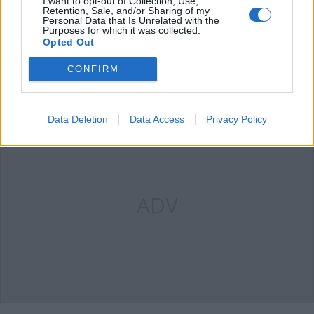
I want to opt-out of Collection, Use,
Retention, Sale, and/or Sharing of my
ha deciso la data del trasloco. Quindi, chiediamoci: a
Personal Data that Is Unrelated with the
chi giova il blocco dei lavori?
Purposes for which it was collected.
Opted Out
Rispondi
CONFIRM
Data Deletion
Data Access
Privacy Policy
ADV