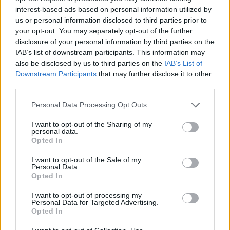
interest-based ads based on personal information utilized by
us or personal information disclosed to third parties prior to
your opt-out. You may separately opt-out of the further
disclosure of your personal information by third parties on the
Commenti
IAB’s list of downstream participants. This information may
Accedi
o
registrati
per commentare questo
also be disclosed by us to third parties on the
IAB’s List of
articolo.
Downstream Participants
that may further disclose it to other
third parties.
L'email è richiesta ma non verrà mostrata ai visitatori. Il contenuto di questo
commento esprime il pensiero dell'autore e non rappresenta la linea editoriale
di VareseNews.it, che rimane autonoma e indipendente. I messaggi inclusi nei
Personal Data Processing Opt Outs
commenti non sono testi giornalistici, ma post inviati dai singoli lettori che
possono essere automaticamente pubblicati senza filtro preventivo. I commenti
che includano uno o più link a siti esterni verranno rimossi in automatico dal
I want to opt-out of the Sharing of my
sistema.
personal data.
Opted In
Scritto da
GrandeFratello
I want to opt-out of the Sale of my
27 Giugno 2024 alle 9:52
Personal Data.
Opted In
Come sempre manca un pezzettino di storia. Il
privato non potrebbe, comunque, partire a costruire
I want to opt-out of processing my
Personal Data for Targeted Advertising.
perché deve ancora abbattere la parte affittata al ..
Opted In
Comune di Varese! Il quale, da parte sua non ha
ancora deciso dove spostare gli uffici, figuriamoci se