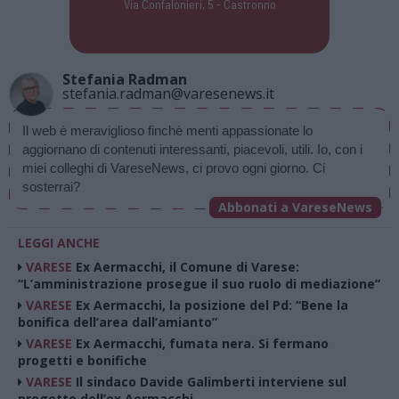
Via Confalonieri, 5 - Castronno
Stefania Radman
stefania.radman@varesenews.it
Il web è meraviglioso finchè menti appassionate lo 
aggiornano di contenuti interessanti, piacevoli, utili. Io, con i 
miei colleghi di VareseNews, ci provo ogni giorno. Ci 
sosterrai? 
Abbonati a VareseNews
LEGGI ANCHE
VARESE
Ex Aermacchi, il Comune di Varese:
“L’amministrazione prosegue il suo ruolo di mediazione”
VARESE
Ex Aermacchi, la posizione del Pd: “Bene la
bonifica dell’area dall’amianto”
VARESE
Ex Aermacchi, fumata nera. Si fermano
progetti e bonifiche
VARESE
Il sindaco Davide Galimberti interviene sul
progetto dell’ex Aermacchi