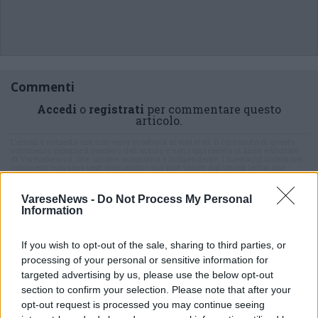
Commenti
Accedi
o
registrati
per commentare questo
articolo.
L'email è richiesta ma non verrà mostrata ai visitatori. Il contenuto di questo
commento esprime il pensiero dell'autore e non rappresenta la linea editoriale
di VareseNews.it, che rimane autonoma e indipendente. I messaggi inclusi nei
commenti non sono testi giornalistici, ma post inviati dai singoli lettori che
possono essere automaticamente pubblicati senza filtro preventivo. I commenti
che includano uno o più link a siti esterni verranno rimossi in automatico dal
sistema.
VareseNews -
Do Not Process My Personal
Information
If you wish to opt-out of the sale, sharing to third parties, or
processing of your personal or sensitive information for
targeted advertising by us, please use the below opt-out
section to confirm your selection. Please note that after your
opt-out request is processed you may continue seeing