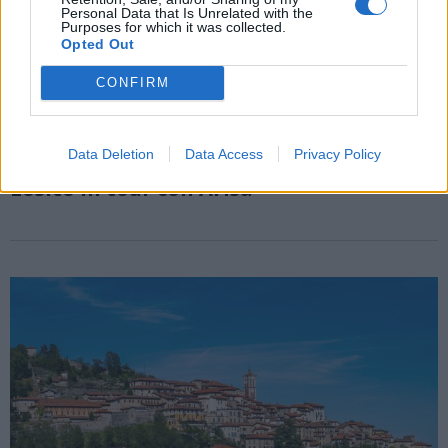
Personal Data that Is Unrelated with the
Purposes for which it was collected.
Opted Out
CONFIRM
MUSICA
Data Deletion
Data Access
Privacy Policy
Il violoncellista varesino Tommaso
Losito in tour con Arisa