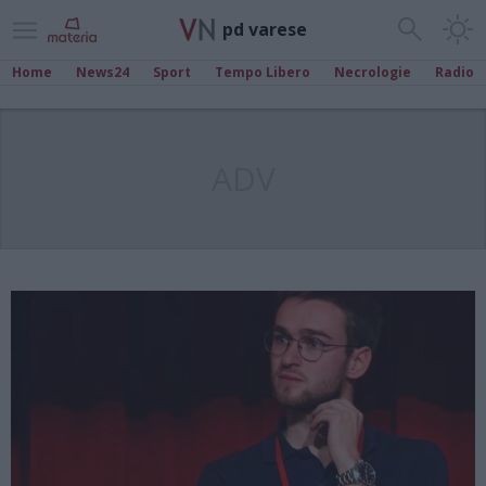
pd varese
Home
News24
Sport
Tempo Libero
Necrologie
Radio
ADV