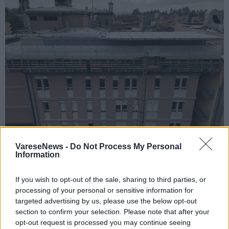
VareseNews -
Do Not Process My Personal
Information
POLITICA
“Quattro anni per una facciata”, il Pd di
If you wish to opt-out of the sale, sharing to third parties, or
Varese chiede spiegazioni sull’ospedale
processing of your personal or sensitive information for
Del Ponte
targeted advertising by us, please use the below opt-out
section to confirm your selection. Please note that after your
opt-out request is processed you may continue seeing