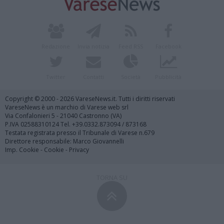
Redazione
Invia notizia
Feed RSS
Facebook
Twitter
Contatti
Società
Pubblicità
Copyright © 2000 - 2026 VareseNews.it. Tutti i diritti riservati
VareseNews è un marchio di Varese web srl
Via Confalonieri 5 - 21040 Castronno (VA)
P.IVA 02588310124 Tel. +39.0332.873094 / 873168
Testata registrata presso il Tribunale di Varese n.679
Direttore responsabile: Marco Giovannelli
Imp. Cookie
-
Cookie
-
Privacy
TORNA SU