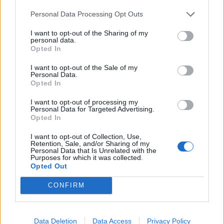
Personal Data Processing Opt Outs
I want to opt-out of the Sharing of my
personal data.
Opted In
GALLIATE
I want to opt-out of the Sale of my
Secondo il Censis la Liuc è al primo posto
Personal Data.
fra i piccoli atenei per
Opted In
internazionalizzazione
I want to opt-out of processing my
Personal Data for Targeted Advertising.
Opted In
I want to opt-out of Collection, Use,
Retention, Sale, and/or Sharing of my
Personal Data that Is Unrelated with the
Purposes for which it was collected.
Opted Out
CONFIRM
Data Deletion
Data Access
Privacy Policy