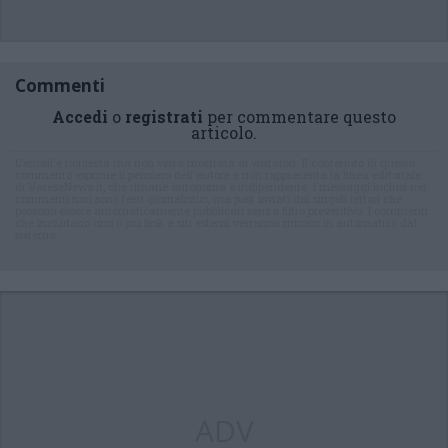
Commenti
Accedi
o
registrati
per commentare questo
articolo.
L'email è richiesta ma non verrà mostrata ai visitatori. Il contenuto di questo
commento esprime il pensiero dell'autore e non rappresenta la linea editoriale
di VareseNews.it, che rimane autonoma e indipendente. I messaggi inclusi nei
commenti non sono testi giornalistici, ma post inviati dai singoli lettori che
possono essere automaticamente pubblicati senza filtro preventivo. I commenti
che includano uno o più link a siti esterni verranno rimossi in automatico dal
sistema.
ADV