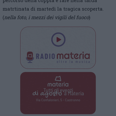
percorso della coppia e fare nella tarda
matrtinata di martedì la tragica scoperta.
(
nella foto, i mezzi dei vigili del fuoco
)
Tutti gli eventi
di
agosto
a Materia
Via Confalonieri, 5 - Castronno