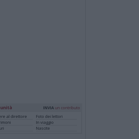
unità
INVIA
un contributo
ere al direttore
Foto dei lettori
rimoni
In viaggio
ri
Nascite