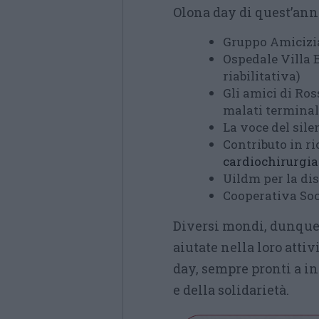
Olona day di quest’ann
Gruppo Amicizia 
Ospedale Villa 
riabilitativa)
Gli amici di Ros
malati terminal
La voce del sile
Contributo in ri
cardiochirurgia
Uildm per la di
Cooperativa Soc
Diversi mondi, dunque,
aiutate nella loro attiv
day, sempre pronti a in
e della solidarietà.