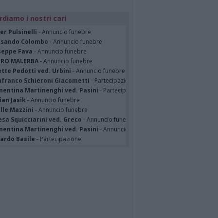
rdiamo i nostri cari
er Pulsinelli
- Annuncio funebre
ssando Colombo
- Annuncio funebre
seppe Fava
- Annuncio funebre
TRO MALERBA
- Annuncio funebre
tte Pedotti ved. Urbini
- Annuncio funebre
nfranco Schieroni Giacometti
- Partecipazione
mentina Martinenghi ved. Pasini
- Partecipazione
ian Jasik
- Annuncio funebre
lle Mazzini
- Annuncio funebre
sa Squicciarini ved. Greco
- Annuncio funebre
mentina Martinenghi ved. Pasini
- Annuncio funebre
cardo Basile
- Partecipazione