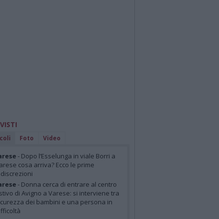
 VISTI
coli
Foto
Video
arese
- Dopo l’Esselunga in viale Borri a
arese cosa arriva? Ecco le prime
ndiscrezioni
arese
- Donna cerca di entrare al centro
stivo di Avigno a Varese: si interviene tra
icurezza dei bambini e una persona in
ifficoltà