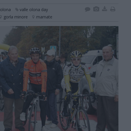
 olona
valle olona day
gorla minore
marnate