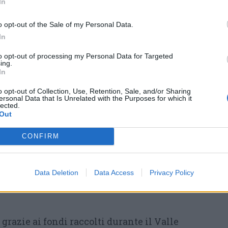
In
«Non possiamo che essere
o opt-out of the Sale of my Personal Data.
ttenuto anche in questa edizione – ha
In
riso Agazzi –
grazie alle quote di iscrizione
to opt-out of processing my Personal Data for Targeted
ing.
 dai tre comuni, abbiamo potuto offrire il
In
iverse Onlus
e associazioni del territorio, che
o opt-out of Collection, Use, Retention, Sale, and/or Sharing
o fanno per le comunità».
ersonal Data that Is Unrelated with the Purposes for which it
lected.
Out
aci
Pietro
Zappamiglio
da Gorla Maggiore,
rla Minore e
Marco
Scazzosi
di Marnate, il
CONFIRM
etto mani, regalato sorrisi e fatto una
otagonisti del mondo solidale, raccontando
Data Deletion
Data Access
Privacy Policy
sportiva che va a braccetto con il desiderio di
 grazie ai fondi raccolti durante il Valle