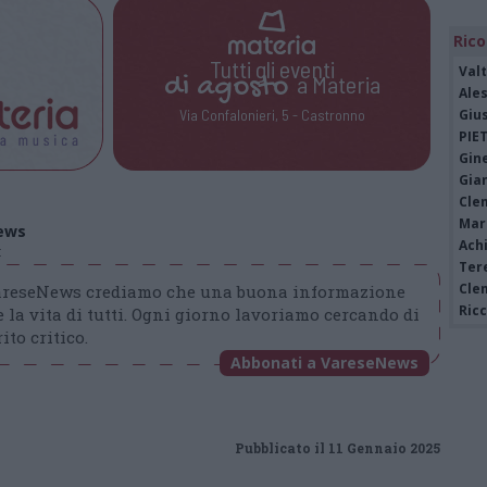
Rico
Tutti gli eventi
Valt
di
agosto
a Materia
Ale
Giu
Via Confalonieri, 5 - Castronno
PIE
Gine
Gia
Cle
Mar
ews
Achi
t
Tere
Cle
VareseNews crediamo che una buona informazione
Ric
 la vita di tutti. Ogni giorno lavoriamo cercando di
ito critico.
Abbonati a VareseNews
Pubblicato il 11 Gennaio 2025