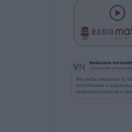
Redazione VareseN
redazione@varesenews.i
Noi della redazione di 
contribuisca a migliorare
stimolare curiosità e spir