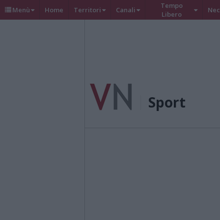
Tempo
Menù
Home
Territori
Canali
Nec
Libero
Sport