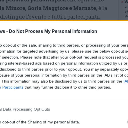
»
V
a
la Minore, Gorla Maggiore e Marnate
, è la
c
istingue l’evento e tutti i partecipanti.
f
»
T
d
a edizione, la gara – disputata lo scorso 27
ws -
Do Not Process My Personal Information
s
to tutti anche quest’anno, nonostante il
»
Ed
m
to opt-out of the sale, sharing to third parties, or processing of your per
rnata avesse fatto preoccupare gli
formation for targeted advertising by us, please use the below opt-out s
 Valle Olona
.
r selection. Please note that after your opt-out request is processed y
GAL
eing interest-based ads based on personal information utilized by us or
Con
Giancarlo Agazzi
in testa, la
disclosed to third parties prior to your opt-out. You may separately opt-
losure of your personal information by third parties on the IAB’s list of
macchina organizzativa che sta
. This information may also be disclosed by us to third parties on the
IA
dietro alla corsa ciclistica aveva
Participants
that may further disclose it to other third parties.
permesso lo svolgimento della
festa di sport, amata da due
l Data Processing Opt Outs
decenni da chi arriva pedalando,
ma anche dal folto pubblico che
o opt-out of the Sharing of my personal data.
trascorre la giornata a fare il tifo.