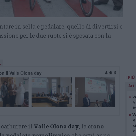
ntare in sella e pedalare, quello di divertirsi e
ssione per le due ruote si è sposata con la
A
con il Valle Olona day
4 di 6
I PIÙ
Arti
»
V
V
i
»
V
e
 carburare il
Valle
Olona day
, la
crono
s
d
 la pedalata paraolimpica
che ogni anno