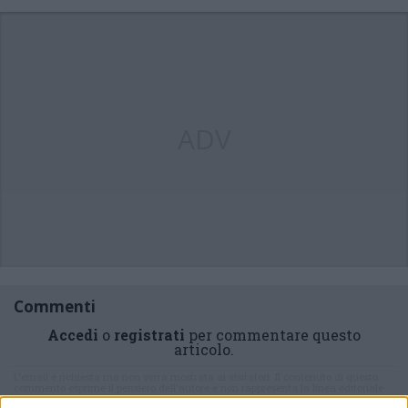
ADV
Commenti
Accedi
o
registrati
per commentare questo
articolo.
L'email è richiesta ma non verrà mostrata ai visitatori. Il contenuto di questo
commento esprime il pensiero dell'autore e non rappresenta la linea editoriale
di VareseNews.it, che rimane autonoma e indipendente. I messaggi inclusi nei