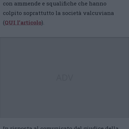
con ammende e squalifiche che hanno
colpito soprattutto la società valcuviana
(
QUI l’articolo
).
ADV
In risposta al comunicato del giudice della