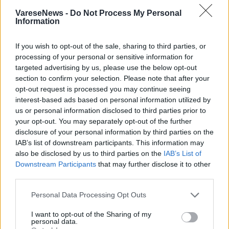
commenti non sono testi giornalistici, ma post inviati dai singoli lettori che
possono essere automaticamente pubblicati senza filtro preventivo. I commenti
VareseNews -
Do Not Process My Personal
che includano uno o più link a siti esterni verranno rimossi in automatico dal
sistema.
Information
If you wish to opt-out of the sale, sharing to third parties, or
processing of your personal or sensitive information for
targeted advertising by us, please use the below opt-out
section to confirm your selection. Please note that after your
opt-out request is processed you may continue seeing
interest-based ads based on personal information utilized by
us or personal information disclosed to third parties prior to
ADV
your opt-out. You may separately opt-out of the further
disclosure of your personal information by third parties on the
IAB’s list of downstream participants. This information may
also be disclosed by us to third parties on the
IAB’s List of
Downstream Participants
that may further disclose it to other
third parties.
Personal Data Processing Opt Outs
I want to opt-out of the Sharing of my
personal data.
ALTRE NOTIZIE DI CUVIO