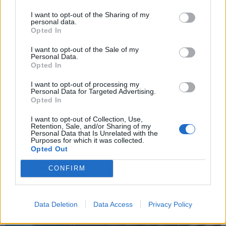
I want to opt-out of the Sharing of my
personal data.
Opted In
I want to opt-out of the Sale of my
Personal Data.
Opted In
I want to opt-out of processing my
Personal Data for Targeted Advertising.
Opted In
I want to opt-out of Collection, Use,
L'OPERAZIONE
Retention, Sale, and/or Sharing of my
Personal Data that Is Unrelated with the
Sequestrate a Malpensa 8,5 tonnellate di
Purposes for which it was collected.
alimenti importati illegalmente nel
Opted Out
primo semestre del 2026
CONFIRM
Data Deletion
Data Access
Privacy Policy