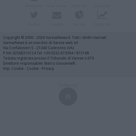
Redazione
Invia notizia
Feed RSS
Facebook
Twitter
Contatti
Società
Pubblicità
Copyright © 2000 - 2026 VareseNews.it. Tutti i diritti riservati
VareseNews è un marchio di Varese web srl
Via Confalonieri 5 - 21040 Castronno (VA)
P.IVA 02588310124 Tel. +39.0332.873094 / 873168
Testata registrata presso il Tribunale di Varese n.679
Direttore responsabile: Marco Giovannelli
Imp. Cookie
-
Cookie
-
Privacy
TORNA SU