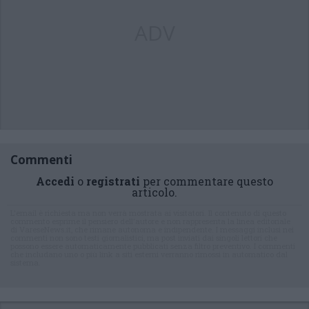
ADV
Commenti
Accedi
o
registrati
per commentare questo
articolo.
L'email è richiesta ma non verrà mostrata ai visitatori. Il contenuto di questo
commento esprime il pensiero dell'autore e non rappresenta la linea editoriale
di VareseNews.it, che rimane autonoma e indipendente. I messaggi inclusi nei
commenti non sono testi giornalistici, ma post inviati dai singoli lettori che
possono essere automaticamente pubblicati senza filtro preventivo. I commenti
che includano uno o più link a siti esterni verranno rimossi in automatico dal
sistema.