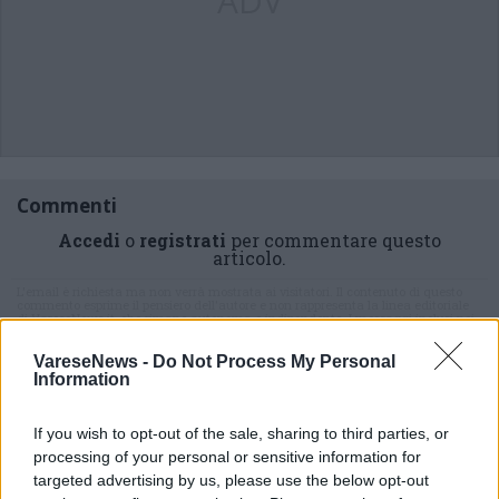
ADV
Commenti
Accedi
o
registrati
per commentare questo
articolo.
L'email è richiesta ma non verrà mostrata ai visitatori. Il contenuto di questo
commento esprime il pensiero dell'autore e non rappresenta la linea editoriale
di VareseNews.it, che rimane autonoma e indipendente. I messaggi inclusi nei
commenti non sono testi giornalistici, ma post inviati dai singoli lettori che
possono essere automaticamente pubblicati senza filtro preventivo. I commenti
che includano uno o più link a siti esterni verranno rimossi in automatico dal
VareseNews -
Do Not Process My Personal
sistema.
Information
If you wish to opt-out of the sale, sharing to third parties, or
processing of your personal or sensitive information for
targeted advertising by us, please use the below opt-out