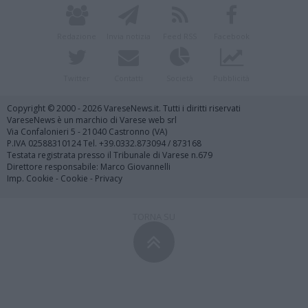
Redazione
Invia notizia
Feed RSS
Facebook
Twitter
Contatti
Società
Pubblicità
Copyright © 2000 - 2026 VareseNews.it. Tutti i diritti riservati
VareseNews è un marchio di Varese web srl
Via Confalonieri 5 - 21040 Castronno (VA)
P.IVA 02588310124 Tel. +39.0332.873094 / 873168
Testata registrata presso il Tribunale di Varese n.679
Direttore responsabile: Marco Giovannelli
Imp. Cookie
-
Cookie
-
Privacy
TORNA SU