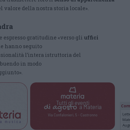
l valore della nostra storia locale».
adra
e espresso gratitudine «verso gli
uffici
e hanno seguito
ionalità l’intera istruttoria del
ibuendo in modo
aggiunto».
Tutti gli eventi
di
agosto
a Materia
Com
Lett
Via Confalonieri, 5 - Castronno
Mat
Augu