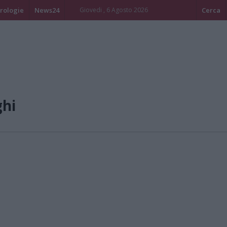
rologie
News24
Giovedi , 6 Agosto 2026
Cerca
ghi