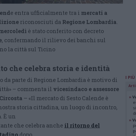
lend
e entra ufficialmente tra i
mercati a
dizione
riconosciuti da
Regione Lombardia
.
mercoledì
è stato conferito con decreto
e
, confermando il rilievo dei banchi sul
 la città sul Ticino
o che celebra storia e identità
I PIÙ
 da parte di Regione Lombardia è motivo di
Arti
città» – commenta il
vicesindaco e assessore
»
V
Circosta
– «Il mercato di Sesto Calende è
e
nostra storia cittadina, un luogo di incontro,
s
d
à. È un
»
V
ante che celebra anche
il ritorno del
p
p
ttadino
dopo