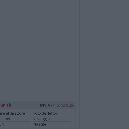
unità
INVIA
un contributo
ere al direttore
Foto dei lettori
rimoni
In viaggio
ri
Nascite