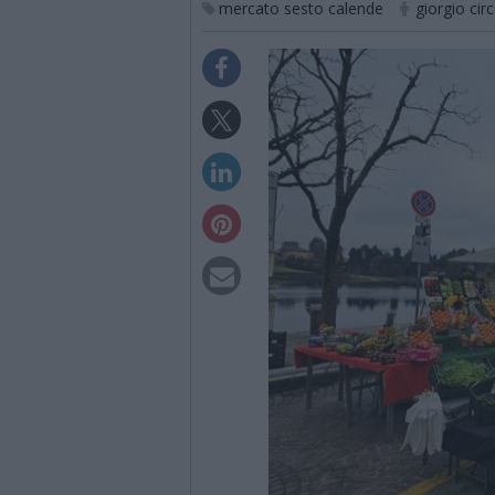
mercato sesto calende
giorgio cir