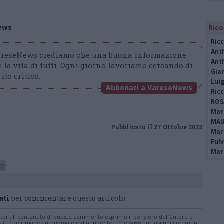
ews
Rico
t
Ric
Ant
VareseNews crediamo che una buona informazione
Ant
 la vita di tutti. Ogni giorno lavoriamo cercando di
Gia
ito critico.
Luig
Abbonati a VareseNews
Ric
ROS
Mari
MAU
Pubblicato il 27 Ottobre 2025
Mari
Fulv
Mari
de
ati
per commentare questo articolo.
tatori. Il contenuto di questo commento esprime il pensiero dell'autore e
s.it, che rimane autonoma e indipendente. I messaggi inclusi nei commenti