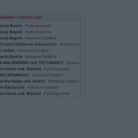
rdiamo i nostri cari
cardo Basile
- Partecipazione
hony Napoli
- Partecipazione
hony Napoli
- Annuncio funebre
nfranco Schieroni Giacometti
- Annuncio funebre
i Codini
- Annuncio funebre
cardo Basile
- Annuncio funebre
A MALINVERNO ved. TETTAMANTI
- Annuncio funebre
a Panisi ved. Bianchi
- Partecipazione
RO SPIGAROLO
- Annuncio funebre
a Pia Volpe ved. Pilutti
- Annuncio funebre
io Barlascini
- Annuncio funebre
a Panisi ved. Bianchi
- Partecipazione