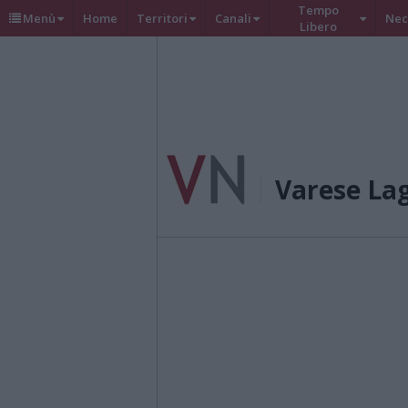
Tempo
Menù
Home
Territori
Canali
Nec
Libero
Varese La