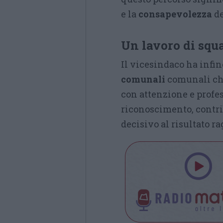
e la
consapevolezza
de
Un lavoro di squ
Il vicesindaco ha infin
comunali
comunali ch
con attenzione e profess
riconoscimento, contr
decisivo al risultato r