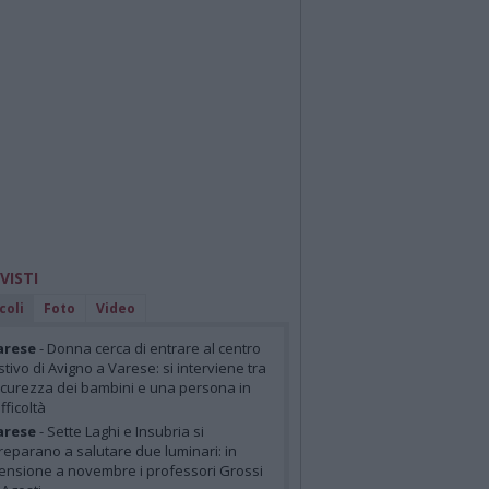
 VISTI
coli
Foto
Video
arese
- Donna cerca di entrare al centro
stivo di Avigno a Varese: si interviene tra
icurezza dei bambini e una persona in
ifficoltà
arese
- Sette Laghi e Insubria si
reparano a salutare due luminari: in
ensione a novembre i professori Grossi