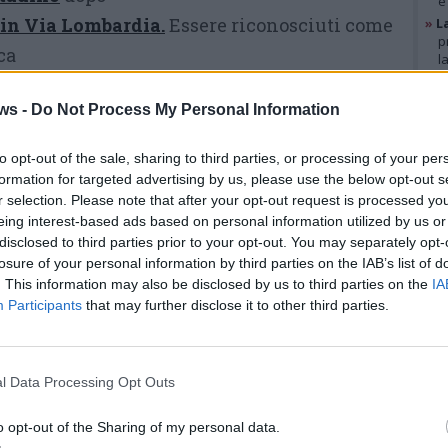
e
in Via Lombardia.
Essere riconosciuti come
»
L
p
ca
l
»
A
a tradizione commerciale, ma anche la
g
ws -
Do Not Process My Personal Information
stica che questo
b
»
V
ale continua a svolgere nel cuore della
i
to opt-out of the sale, sharing to third parties, or processing of your per
p
formation for targeted advertising by us, please use the below opt-out s
r selection. Please note that after your opt-out request is processed y
eing interest-based ads based on personal information utilized by us or
GAL
ve di promozione
disclosed to third parties prior to your opt-out. You may separately opt-
losure of your personal information by third parties on the IAB’s list of
co, il riconoscimento consente al mercato
. This information may also be disclosed by us to third parties on the
IA
ircuiti regionali
di valorizzazione, tra cui
Participants
that may further disclose it to other third parties.
campagne turistiche e progetti legati ai luoghi-
a. Ciò potrà tradursi in
maggiore visibilità
e
l Data Processing Opt Outs
viluppo per il commercio locale.
o opt-out of the Sharing of my personal data.
Il Gruppo Elite di VareseBasketball...