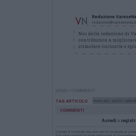
Redazione VareseN
redazione@varesenews.i
Noi della redazione di 
contribuisca a migliorare
stimolare curiosità e spir
LEGGI I COMMENTI
mercato sesto calen
TAG ARTICOLO
COMMENTI
Accedi
o
registr
L'email è richiesta ma non verrà mostrata ai visi
non rappresenta la linea editoriale di VareseNew