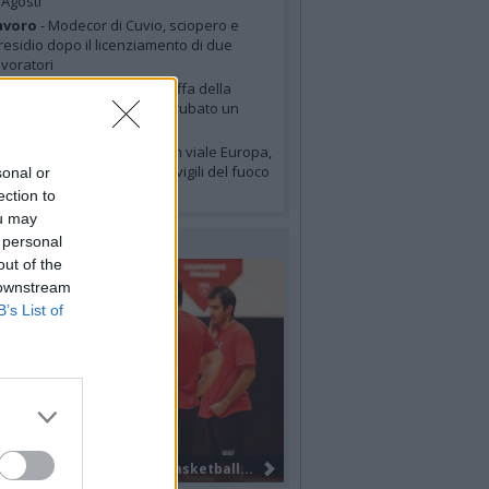
 Agosti
avoro
- Modecor di Cuvio, sciopero e
residio dopo il licenziamento di due
avoratori
zzate
- “Attenzione alla truffa della
omma tagliata: così hanno rubato un
orsello ad Azzate”
arese
- Incendio a Varese in viale Europa,
mpegnate sette squadre di vigili del fuoco
sonal or
er lo spegnimento
ection to
ou may
 personal
LERIE FOTOGRAFICHE
out of the
 downstream
B’s List of
Finestagione 2026: Judo Varesino