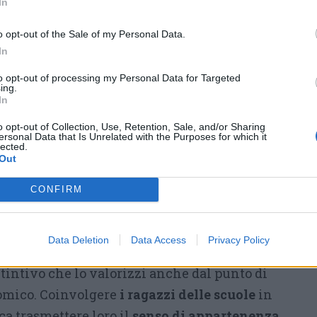
In
Un concorso per
disegnare il futuro del
o opt-out of the Sale of my Personal Data.
mercato
In
Tra le prime iniziative
to opt-out of processing my Personal Data for Targeted
ing.
annunciate dal Comune, c’è la
In
volontà di creare un
logo
o opt-out of Collection, Use, Retention, Sale, and/or Sharing
ufficiale del mercato
, che ne
ersonal Data that Is Unrelated with the Purposes for which it
lected.
rappresenti l’
identità
e ne
Out
rafforzi la
riconoscibilità
. Il logo
CONFIRM
erso un concorso di idee che coinvolgerà gli
colastici locali.
Data Deletion
Data Access
Privacy Policy
cato un’immagine riconoscibile – aggiunge
tintivo che lo valorizzi anche dal punto di
nomico. Coinvolgere
i ragazzi delle scuole
in
ca trasmettere loro il
senso di appartenenza