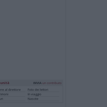
unità
INVIA
un contributo
ere al direttore
Foto dei lettori
rimoni
In viaggio
ri
Nascite