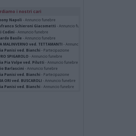
rdiamo i nostri cari
hony Napoli
- Annuncio funebre
nfranco Schieroni Giacometti
- Annuncio funebre
i Codini
- Annuncio funebre
cardo Basile
- Annuncio funebre
A MALINVERNO ved. TETTAMANTI
- Annuncio funebre
a Panisi ved. Bianchi
- Partecipazione
RO SPIGAROLO
- Annuncio funebre
a Pia Volpe ved. Pilutti
- Annuncio funebre
io Barlascini
- Annuncio funebre
a Panisi ved. Bianchi
- Partecipazione
A ORI ved. BUSCAROLI
- Annuncio funebre
a Panisi ved. Bianchi
- Annuncio funebre