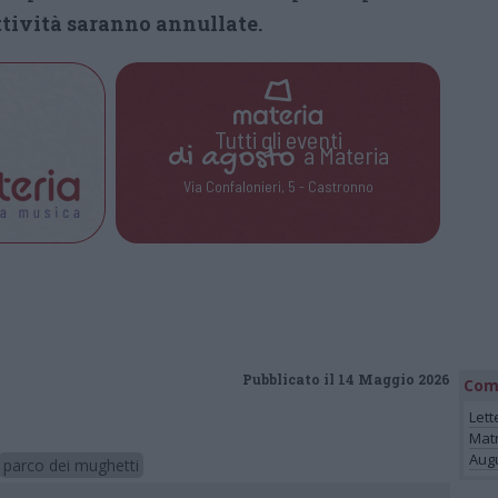
ttività saranno annullate.
Tutti gli eventi
di
agosto
a Materia
Via Confalonieri, 5 - Castronno
Pubblicato il 14 Maggio 2026
Com
Lett
Mat
Augu
parco dei mughetti