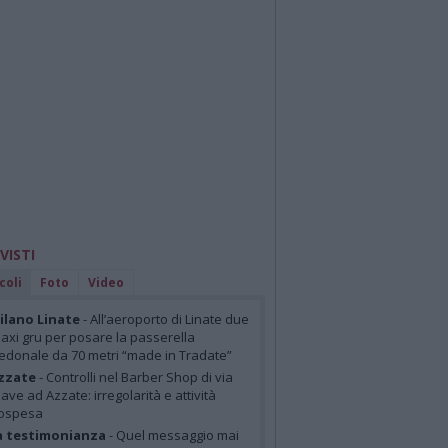
 VISTI
coli
Foto
Video
lano Linate
- All’aeroporto di Linate due
axi gru per posare la passerella
edonale da 70 metri “made in Tradate”
zzate
- Controlli nel Barber Shop di via
iave ad Azzate: irregolarità e attività
ospesa
a testimonianza
- Quel messaggio mai