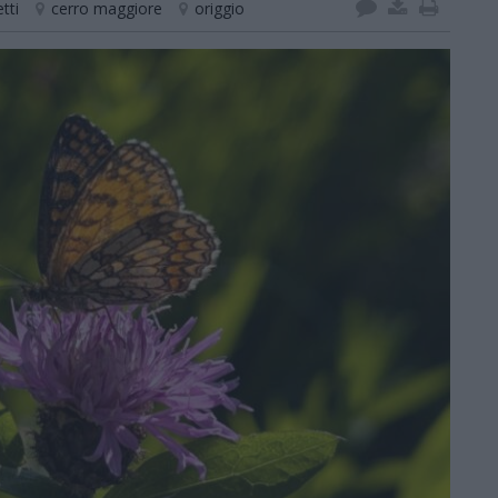
tti
cerro maggiore
origgio