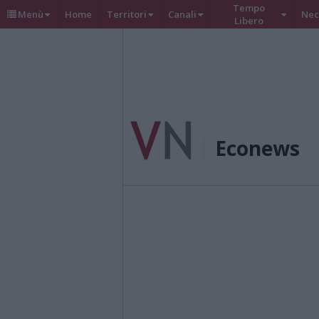
Tempo
Menù
Home
Territori
Canali
Nec
Libero
Econews