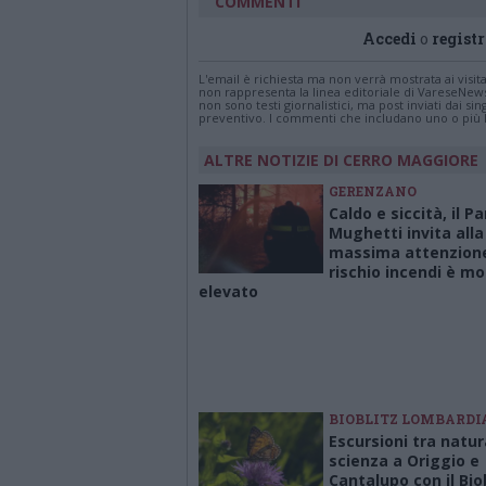
COMMENTI
Accedi
o
registr
L'email è richiesta ma non verrà mostrata ai visi
non rappresenta la linea editoriale di VareseNew
non sono testi giornalistici, ma post inviati dai s
preventivo. I commenti che includano uno o più li
ALTRE NOTIZIE DI CERRO MAGGIORE
GERENZANO
Caldo e siccità, il P
Mughetti invita alla
massima attenzione:
rischio incendi è mo
elevato
BIOBLITZ LOMBARDI
Escursioni tra natur
scienza a Origgio e
Cantalupo con il Bio