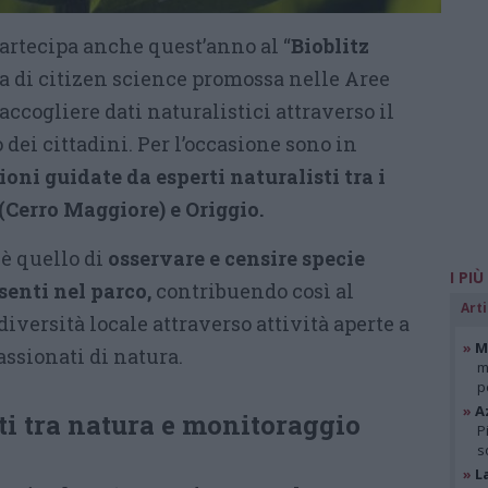
artecipa anche quest’anno al “
Bioblitz
iva di citizen science promossa nelle Aree
accogliere dati naturalistici attraverso il
dei cittadini. Per l’occasione sono in
ioni guidate da esperti naturalisti tra i
 (Cerro Maggiore) e Origgio.
 è quello di
osservare e censire specie
I PIÙ
senti nel parco,
contribuendo così al
Arti
iversità locale attraverso attività aperte a
»
Mi
assionati di natura.
m
p
»
A
 tra natura e monitoraggio
P
s
»
L