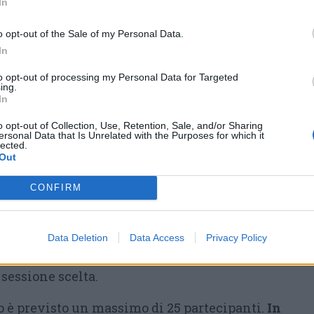
In
ali dell’area e guideranno le attività di
 dati.
o opt-out of the Sale of my Personal Data.
In
atuita con iscrizione obbligatoria
to opt-out of processing my Personal Data for Targeted
ing.
ta a bambini sopra i 6 anni, famiglie e
In
la natura e all’ambiente. È richiesto un
o opt-out of Collection, Use, Retention, Sale, and/or Sharing
ersonal Data that Is Unrelated with the Purposes for which it
alle attività all’aperto, con scarpe adatte ai
lected.
Out
CONFIRM
tuita ma è obbligatoria l’iscrizione entro le
nte ciascuna sessione
, inviando una mail a
 oppure telefonando al numero 02 96951140.
Data Deletion
Data Access
Privacy Policy
zione occorre indicare nome, cognome,
 sessione scelta.
è previsto un massimo di 25 partecipanti.
In