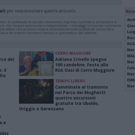
ati
per commentare questo articolo.
Rico
Ant
tatori. Il contenuto di questo commento esprime il pensiero dell'autore e
s.it, che rimane autonoma e indipendente. I messaggi inclusi nei commenti
Gia
ingoli lettori che possono essere automaticamente pubblicati senza filtro
Luig
nk a siti esterni verranno rimossi in automatico dal sistema.
Ric
ROS
Mari
CERRO MAGGIORE
MAU
arco dei
Adriana Crivello spegne
Mari
100 candeline. Festa alla
Fulv
 il
RSA Oasi di Cerro Maggiore
Mari
lto
EMM
TEMPO LIBERO
Mari
Camminate al tramonto
nel Parco dei Mughetti:
quattro escursioni
gratuite tra Uboldo,
Origgio e Gerenzano
A
a e
blitz