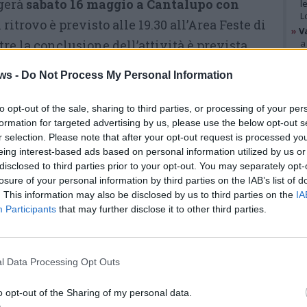
lgerà
sabato 16 maggio a Cantalupo con
l
L
Il ritrovo è previsto alle 19.30 all’Area Feste di
»
V
e la conclusione dell’attività è prevista
a
B
»
V
ws -
Do Not Process My Personal Information
p
Il secondo appuntamento sarà
p
e
to opt-out of the sale, sharing to third parties, or processing of your per
invece
domenica 17 maggio a
formation for targeted advertising by us, please use the below opt-out s
Origgio
con una camminata
r selection. Please note that after your opt-out request is processed y
GAL
eing interest-based ads based on personal information utilized by us or
mattutina. I partecipanti si
disclosed to third parties prior to your opt-out. You may separately opt-
ritroveranno alle 8.30 al termine
losure of your personal information by third parties on the IAB’s list of
. This information may also be disclosed by us to third parties on the
IA
di via Di Vittorio e l’attività
Participants
that may further disclose it to other third parties.
terminerà intorno alle 11.
Durante le escursioni i
l Data Processing Opt Outs
partecipanti saranno
alisti esperti
che illustreranno le
o opt-out of the Sharing of my personal data.