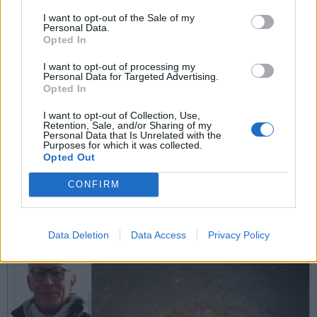
I want to opt-out of the Sale of my
Personal Data.
Opted In
I want to opt-out of processing my
Personal Data for Targeted Advertising.
INCONTRI
Opted In
20 Marzo 2023
I want to opt-out of Collection, Use,
Retention, Sale, and/or Sharing of my
Col Gat di Tradate si parla di super-
Personal Data that Is Unrelated with the
Purposes for which it was collected.
eruzioni solari
Opted Out
Tradate
CONFIRM
Cinema Paolo Grassi Di Tradate
Data Deletion
Data Access
Privacy Policy