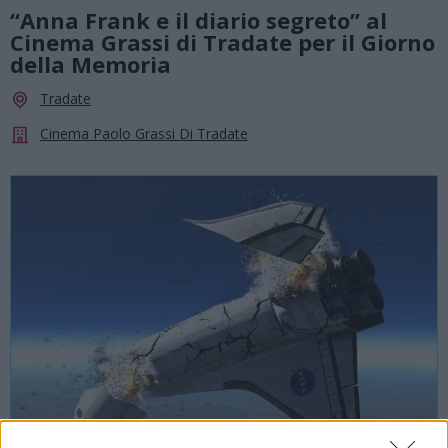
“Anna Frank e il diario segreto” al
Cinema Grassi di Tradate per il Giorno
della Memoria
Tradate
Cinema Paolo Grassi Di Tradate