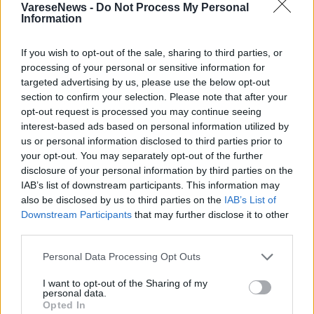
VareseNews -
Do Not Process My Personal
Information
INCONTRI
06 Marzo 2023
If you wish to opt-out of the sale, sharing to third parties, or
processing of your personal or sensitive information for
Il GAT di Tradate rievoca in una
targeted advertising by us, please use the below opt-out
suggestiva conferenza pubblica il
section to confirm your selection. Please note that after your
disastro dello Shuttle Columbia
opt-out request is processed you may continue seeing
interest-based ads based on personal information utilized by
Tradate
us or personal information disclosed to third parties prior to
Cinema Paolo Grassi Di Tradate
your opt-out. You may separately opt-out of the further
disclosure of your personal information by third parties on the
IAB’s list of downstream participants. This information may
also be disclosed by us to third parties on the
IAB’s List of
Downstream Participants
that may further disclose it to other
third parties.
Personal Data Processing Opt Outs
I want to opt-out of the Sharing of my
personal data.
Opted In