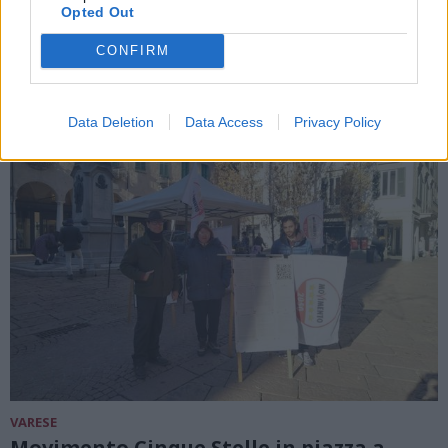
Busto Arsizio dei 5 Stelle
Opted Out
CONFIRM
Data Deletion
Data Access
Privacy Policy
VARESE
Movimento Cinque Stelle in piazza a