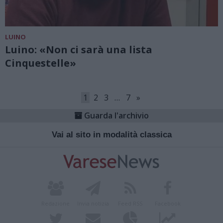
LUINO
Luino: «Non ci sarà una lista
Cinquestelle»
1
2
3
…
7
»
Guarda l'archivio
Vai al sito in modalità classica
Redazione
Invia notizia
Feed RSS
Facebook