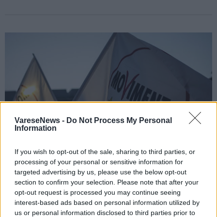
VareseNews -
Do Not Process My Personal
Information
If you wish to opt-out of the sale, sharing to third parties, or
processing of your personal or sensitive information for
targeted advertising by us, please use the below opt-out
section to confirm your selection. Please note that after your
VARESE
opt-out request is processed you may continue seeing
Referendum 8 e 9 giugno: gazebo del
interest-based ads based on personal information utilized by
Movimento 5 Stelle domenica a Varese
us or personal information disclosed to third parties prior to