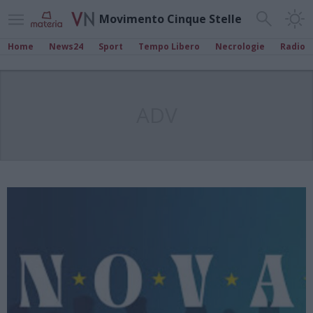
Movimento Cinque Stelle
Home
News24
Sport
Tempo Libero
Necrologie
Radio
ADV