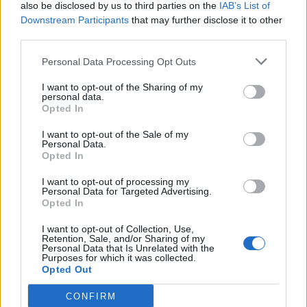
also be disclosed by us to third parties on the
IAB’s List of
Downstream Participants
that may further disclose it to other
third parties.
Personal Data Processing Opt Outs
I want to opt-out of the Sharing of my
personal data.
Opted In
I want to opt-out of the Sale of my
Personal Data.
Opted In
POLITICA
Monti: “Ad Angera battaglia vinta
I want to opt-out of processing my
Personal Data for Targeted Advertising.
nonostante le ingerenze dello Stato”
Opted In
I want to opt-out of Collection, Use,
Retention, Sale, and/or Sharing of my
Personal Data that Is Unrelated with the
Purposes for which it was collected.
Opted Out
CONFIRM