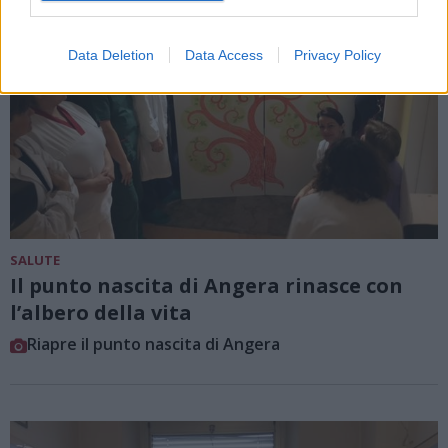
Data Deletion
Data Access
Privacy Policy
SALUTE
Il punto nascita di Angera rinasce con
l’albero della vita
Riapre il punto nascita di Angera