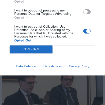
Opted In
I want to opt-out of processing my
Personal Data for Targeted Advertising.
Opted In
TRASPORTI
I want to opt-out of Collection, Use,
L’Agenzia del TPL rilancia i fondi per le
Retention, Sale, and/or Sharing of my
fermate e nuovi bus: il sostegno alle
Personal Data that Is Unrelated with the
Purposes for which it was collected.
amministrazioni comunali
Opted Out
CONFIRM
Data Deletion
Data Access
Privacy Policy