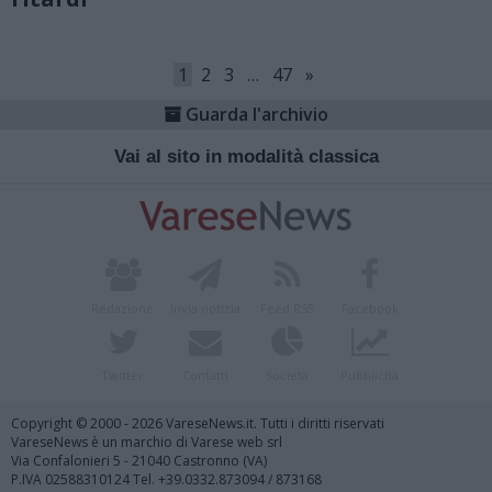
1
2
3
…
47
»
Guarda l'archivio
Vai al sito in modalità classica
Redazione
Invia notizia
Feed RSS
Facebook
Twitter
Contatti
Società
Pubblicità
Copyright © 2000 - 2026 VareseNews.it. Tutti i diritti riservati
VareseNews è un marchio di Varese web srl
Via Confalonieri 5 - 21040 Castronno (VA)
P.IVA 02588310124 Tel. +39.0332.873094 / 873168