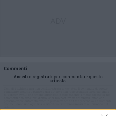
ADV
Commenti
Accedi
o
registrati
per commentare questo
articolo.
L'email è richiesta ma non verrà mostrata ai visitatori. Il contenuto di questo
commento esprime il pensiero dell'autore e non rappresenta la linea editoriale
di VareseNews.it, che rimane autonoma e indipendente. I messaggi inclusi nei
commenti non sono testi giornalistici, ma post inviati dai singoli lettori che
possono essere automaticamente pubblicati senza filtro preventivo. I commenti
che includano uno o più link a siti esterni verranno rimossi in automatico dal
sistema.