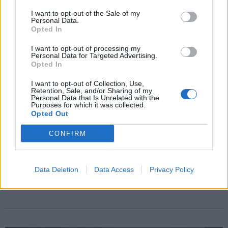
I want to opt-out of the Sale of my
Personal Data.
Opted In
I want to opt-out of processing my
Personal Data for Targeted Advertising.
Opted In
I want to opt-out of Collection, Use,
Retention, Sale, and/or Sharing of my
Personal Data that Is Unrelated with the
Purposes for which it was collected.
Opted Out
CONFIRM
VARESE
Data center in provincia, Amici della
Terra e WWF chiedono una ricognizione a
Data Deletion
Data Access
Privacy Policy
tutti i Comuni