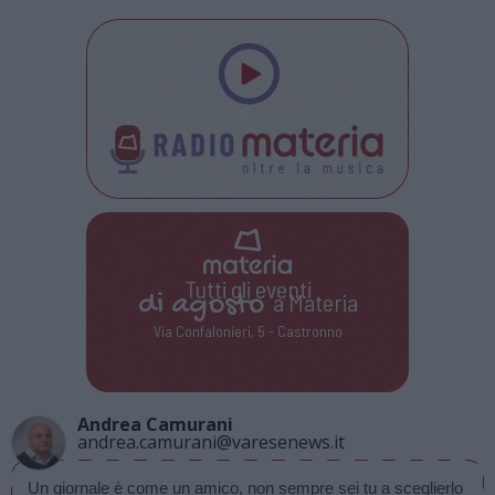
Tutti gli eventi
di
agosto
a Materia
Via Confalonieri, 5 - Castronno
Andrea Camurani
andrea.camurani@varesenews.it
Un giornale è come un amico, non sempre sei tu a sceglierlo 