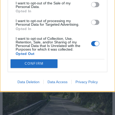
I want to opt-out of the Sale of my
Chiude ad Azzio la provinciale 45 per i
Personal Data.
lavori del sottopasso: viabilità
Opted In
modificata fino al 12 agosto
I want to opt-out of processing my
Personal Data for Targeted Advertising.
Opted In
I want to opt-out of Collection, Use,
Retention, Sale, and/or Sharing of my
Personal Data that Is Unrelated with the
Purposes for which it was collected.
Opted Out
CONFIRM
Data Deletion
Data Access
Privacy Policy