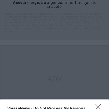
Accedi
o
registrati
per commentare questo
articolo.
L'email è richiesta ma non verrà mostrata ai visitatori. Il contenuto di questo
commento esprime il pensiero dell'autore e non rappresenta la linea editoriale
di VareseNews.it, che rimane autonoma e indipendente. I messaggi inclusi nei
commenti non sono testi giornalistici, ma post inviati dai singoli lettori che
possono essere automaticamente pubblicati senza filtro preventivo. I commenti
che includano uno o più link a siti esterni verranno rimossi in automatico dal
sistema.
ADV
VareseNews -
Do Not Process My Personal