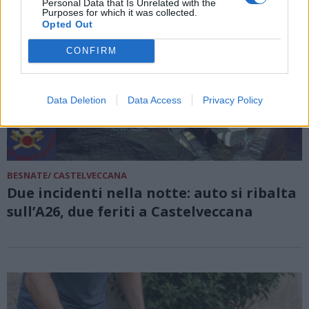
Personal Data that Is Unrelated with the
Purposes for which it was collected.
Opted Out
CONFIRM
Data Deletion
Data Access
Privacy Policy
BESNATE/ CASTELVECCANA
Due incidenti nella notte: auto si ribalta
sull’A26, due feriti a Castelveccana