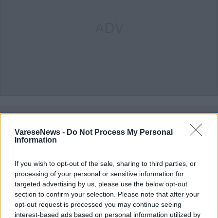
ADV
Commenti
Accedi
o
registrati
per commentare questo
VareseNews -
Do Not Process My Personal
articolo.
Information
L'email è richiesta ma non verrà mostrata ai visitatori. Il contenuto di questo
commento esprime il pensiero dell'autore e non rappresenta la linea editoriale
If you wish to opt-out of the sale, sharing to third parties, or
di VareseNews.it, che rimane autonoma e indipendente. I messaggi inclusi nei
commenti non sono testi giornalistici, ma post inviati dai singoli lettori che
processing of your personal or sensitive information for
possono essere automaticamente pubblicati senza filtro preventivo. I commenti
targeted advertising by us, please use the below opt-out
che includano uno o più link a siti esterni verranno rimossi in automatico dal
sistema.
section to confirm your selection. Please note that after your
opt-out request is processed you may continue seeing
interest-based ads based on personal information utilized by