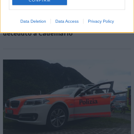
CONFIRM
LUGANO (CH)
Data Deletion
Data Access
Privacy Policy
E’ un italiano di 48 anni il motociclista
deceduto a Cademario