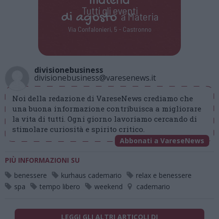
Tutti gli eventi
di
agosto
a Materia
Via Confalonieri, 5 - Castronno
divisionebusiness
divisionebusiness@varesenews.it
Noi della redazione di VareseNews crediamo che
una buona informazione contribuisca a migliorare
la vita di tutti. Ogni giorno lavoriamo cercando di
stimolare curiosità e spirito critico.
Abbonati a VareseNews
PIÙ INFORMAZIONI SU
benessere
kurhaus cademario
relax e benessere
spa
tempo libero
weekend
cademario
LEGGI GLI ALTRI ARTICOLI DI