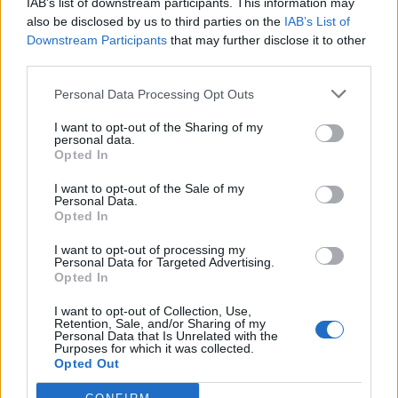
IAB’s list of downstream participants. This information may
CANTON TICINO
also be disclosed by us to third parties on the
IAB’s List of
Perde il controllo della bici mentre
Downstream Participants
that may further disclose it to other
pedala in montagna: grave un 59enne
third parties.
nel Malcantone
Personal Data Processing Opt Outs
I want to opt-out of the Sharing of my
personal data.
Opted In
I want to opt-out of the Sale of my
Personal Data.
Opted In
I want to opt-out of processing my
Personal Data for Targeted Advertising.
Opted In
I want to opt-out of Collection, Use,
Retention, Sale, and/or Sharing of my
Personal Data that Is Unrelated with the
Purposes for which it was collected.
Opted Out