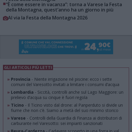
■
“È come essere in vacanza”: torna a Varese la Festa
della Montagna, quest’anno ha un giorno in più
Al via la Festa della Montagna 2026
GLI ARTICOLI PIÙ LETTI
»
Provincia
- Niente irrigazione né piscine: ecco i sette
comuni del Varesotto invitati a limitare i consumi d’acqua
»
Lombardia
- Siccità, controlli anche sul Lago Maggiore: un
prelievo d’acqua su cinque è fuori regola
»
Ticino
- Il Ticino visto dal drone: al Panperduto si divide un
fiume che non c’è. Siamo a metà del suo minimo storico
»
Varese
- Controlli della Guardia di Finanza ai distributori di
carburante nel Varesotto: sei impianti sanzionati
»
Beura-Cardezza
- Cadavere scoperto in una forra in val