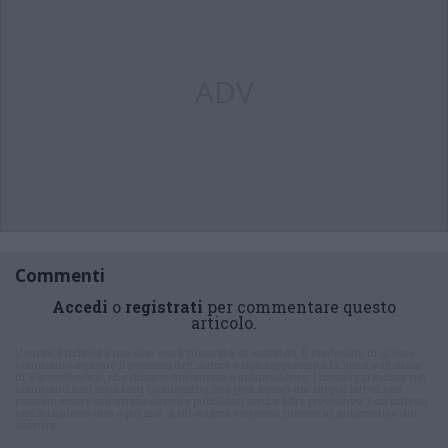
ADV
Commenti
Accedi
o
registrati
per commentare questo
articolo.
L'email è richiesta ma non verrà mostrata ai visitatori. Il contenuto di questo
commento esprime il pensiero dell'autore e non rappresenta la linea editoriale
di VareseNews.it, che rimane autonoma e indipendente. I messaggi inclusi nei
commenti non sono testi giornalistici, ma post inviati dai singoli lettori che
possono essere automaticamente pubblicati senza filtro preventivo. I commenti
che includano uno o più link a siti esterni verranno rimossi in automatico dal
sistema.