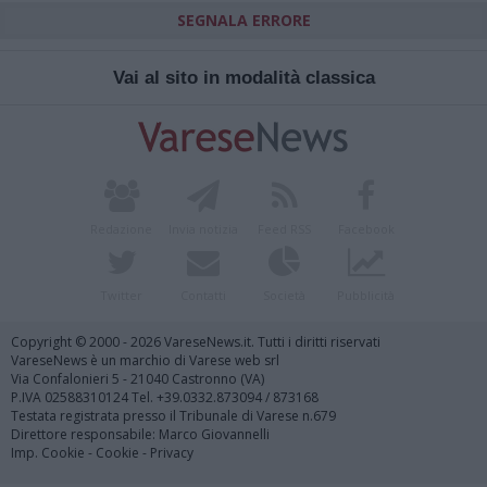
SEGNALA ERRORE
Vai al sito in modalità classica
Redazione
Invia notizia
Feed RSS
Facebook
Twitter
Contatti
Società
Pubblicità
Copyright © 2000 - 2026 VareseNews.it. Tutti i diritti riservati
VareseNews è un marchio di Varese web srl
Via Confalonieri 5 - 21040 Castronno (VA)
P.IVA 02588310124 Tel. +39.0332.873094 / 873168
Testata registrata presso il Tribunale di Varese n.679
Direttore responsabile: Marco Giovannelli
Imp. Cookie
-
Cookie
-
Privacy