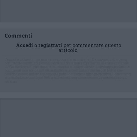
Commenti
Accedi
o
registrati
per commentare questo
articolo.
L'email è richiesta ma non verrà mostrata ai visitatori. Il contenuto di questo
commento esprime il pensiero dell'autore e non rappresenta la linea editoriale
di VareseNews.it, che rimane autonoma e indipendente. I messaggi inclusi nei
commenti non sono testi giornalistici, ma post inviati dai singoli lettori che
possono essere automaticamente pubblicati senza filtro preventivo. I commenti
che includano uno o più link a siti esterni verranno rimossi in automatico dal
sistema.