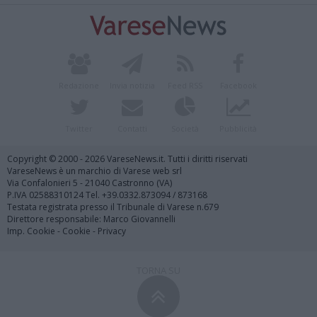
Redazione
Invia notizia
Feed RSS
Facebook
Twitter
Contatti
Società
Pubblicità
Copyright © 2000 - 2026 VareseNews.it. Tutti i diritti riservati
VareseNews è un marchio di Varese web srl
Via Confalonieri 5 - 21040 Castronno (VA)
P.IVA 02588310124 Tel. +39.0332.873094 / 873168
Testata registrata presso il Tribunale di Varese n.679
Direttore responsabile: Marco Giovannelli
Imp. Cookie
-
Cookie
-
Privacy
TORNA SU