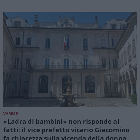
VARESE
«Ladra di bambini» non risponde ai
fatti: il vice prefetto vicario Giacomino
fa chiarezza sulla vicenda della donna