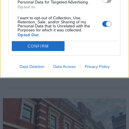
Personal Data for Targeted Advertising.
Opted In
I want to opt-out of Collection, Use,
Retention, Sale, and/or Sharing of my
Personal Data that Is Unrelated with the
Purposes for which it was collected.
Opted Out
CONFIRM
VALCUVIA
L’obiettivo di unificare gli acquedotti in
Valcuvia e farne uno solo per 11 comuni:
Data Deletion
Data Access
Privacy Policy
Alfa ottiene 9,2 milioni di euro