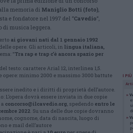
ove la prima edizione di un concorso
 alla memoria di
Maniglio Botti (foto)
,
sta e fondatore nel 1997 del “
Cavedio
“,
o di musica leggera.
perto
ai giovani nati dal 1 gennaio 1992
elle opere. Gli articoli, in
lingua italiana,
ema: “
Tra rap e trap c’è ancora spazio per
 testo: carattere Arial 12, interlinea 1,5.
 opere: minimo 2000 e massimo 3000 battute
I PIÙ
Arti
essere inedito e i diritti di proprietà dell’autore.
»
V
o: L’opera dovrà essere inviata in due copie
e
 a
concorso@ilcavedio.org
, spedendo
entro le
s
icembre 2022
. Su una delle due copie dovranno
d
nome, cognome, data di nascita, luogo di
»
V
p
ono e mail dell’autore
p
ecipazione è pari a
10 euro
per spese di