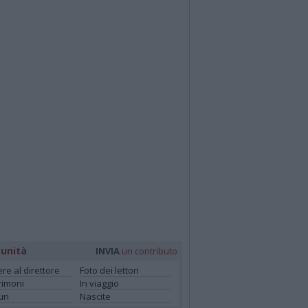
unità
INVIA
un contributo
ere al direttore
Foto dei lettori
rimoni
In viaggio
ri
Nascite