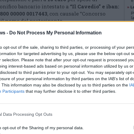
e
onifico bancario intestato a
“Il Cavedio” e iban:
»
L
p
0800 00000 0017443
, con causale “Concorso
l
e il nome del partecipante.
»
A
 saranno letti e valutati da una Giuria composta
g
ws -
Do Not Process My Personal Information
rofessionisti e membri dell’Associazione Il
b
giudizio è da ritenersi insindacabile e
»
V
i
to opt-out of the sale, sharing to third parties, or processing of your per
p
formation for targeted advertising by us, please use the below opt-out s
ati e/o ritenuti più meritevoli saranno
r selection. Please note that after your opt-out request is processed y
ito
www.ilcavedio.org
e sul quotidiano online
eing interest-based ads based on personal information utilized by us or
GAL
ranno altresì essere raccolti in un volume
disclosed to third parties prior to your opt-out. You may separately opt-
aceo.
losure of your personal information by third parties on the IAB’s list of
cconti restano in capo agli Autori che concedono a
. This information may also be disclosed by us to third parties on the
IA
Participants
that may further disclose it to other third parties.
aps, a titolo gratuito e permanente,
 a disporne per la pubblicazione.
agi o dichiarazioni mendaci risponderanno
 Autori.
l Data Processing Opt Outs
l vincitore sarà assegnato un premio di 1.000
o opt-out of the Sharing of my personal data.