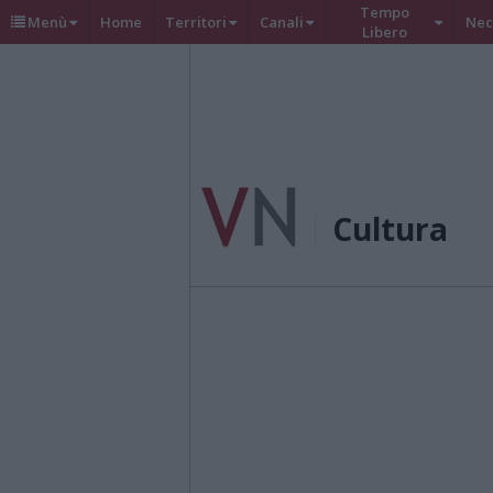
Tempo
Menù
Home
Territori
Canali
Nec
Libero
Cultura