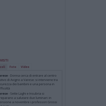
 VISTI
coli
Foto
Video
arese
- Donna cerca di entrare al centro
stivo di Avigno a Varese: si interviene tra
icurezza dei bambini e una persona in
ifficoltà
arese
- Sette Laghi e Insubria si
reparano a salutare due luminari: in
ensione a novembre i professori Grossi