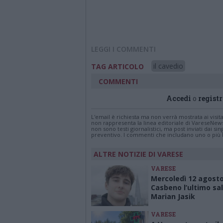
LEGGI I COMMENTI
il cavedio
TAG ARTICOLO
COMMENTI
Accedi
o
registr
L'email è richiesta ma non verrà mostrata ai visi
non rappresenta la linea editoriale di VareseNew
non sono testi giornalistici, ma post inviati dai s
preventivo. I commenti che includano uno o più li
ALTRE NOTIZIE DI VARESE
VARESE
Mercoledì 12 agosto
Casbeno l’ultimo sa
Marian Jasik
VARESE