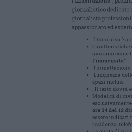
l’illustrazione
“, promu
giornalistico dedicato
giornalista professioni
appassionato ed espert
Il Concorso è a
Caratteristiche d
avranno come t
l’immensità
“
Formattazione del
Lunghezza delle
spazi inclusi
. Il testo dovrà 
Modalità di invi
esclusivamente
ore 24 del 12 d
essere indicati 
residenza, telef
La quota di part