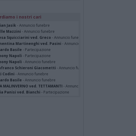
rdiamo i nostri cari
ian Jasik
- Annuncio funebre
lle Mazzini
- Annuncio funebre
sa Squicciarini ved. Greco
- Annuncio funebre
mentina Martinenghi ved. Pasini
- Annuncio funebre
cardo Basile
- Partecipazione
hony Napoli
- Partecipazione
hony Napoli
- Annuncio funebre
nfranco Schieroni Giacometti
- Annuncio funebre
i Codini
- Annuncio funebre
cardo Basile
- Annuncio funebre
A MALINVERNO ved. TETTAMANTI
- Annuncio funebre
a Panisi ved. Bianchi
- Partecipazione