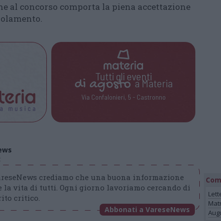
ne al concorso comporta la piena accettazione
golamento.
Tutti gli eventi
di
agosto
a Materia
Via Confalonieri, 5 - Castronno
ews
t
VareseNews crediamo che una buona informazione
Com
 la vita di tutti. Ogni giorno lavoriamo cercando di
Lett
ito critico.
Mat
Abbonati a VareseNews
Augu