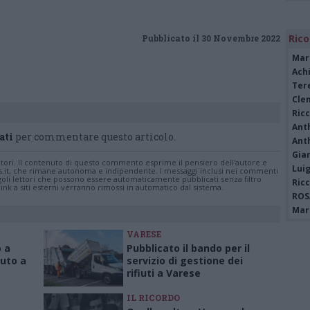
Rico
Pubblicato il 30 Novembre 2022
Mar
Achi
Tere
Cle
Ric
Ant
ati
per commentare questo articolo.
Ant
Gia
tatori. Il contenuto di questo commento esprime il pensiero dell'autore e
Luig
s.it, che rimane autonoma e indipendente. I messaggi inclusi nei commenti
ingoli lettori che possono essere automaticamente pubblicati senza filtro
Ric
nk a siti esterni verranno rimossi in automatico dal sistema.
ROS
Mari
VARESE
 a
Pubblicato il bando per il
luto a
servizio di gestione dei
rifiuti a Varese
IL RICORDO