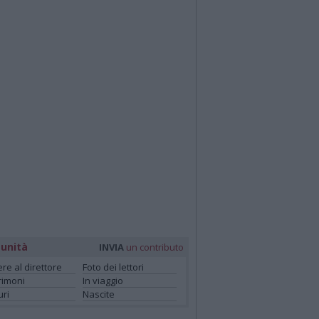
unità
INVIA
un contributo
ere al direttore
Foto dei lettori
rimoni
In viaggio
ri
Nascite