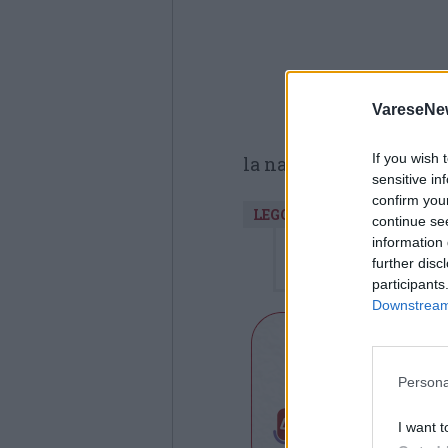
VareseNe
If you wish 
la natura.
sensitive in
confirm you
LEGGI ANCHE
continue se
information 
VARESE
- Tutela della 
further disc
all’impegno di Massi
participants
Downstream 
Persona
I want t