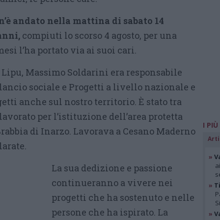
’è andato nella mattina di sabato 14
anni,
compiuti lo scorso 4 agosto, per una
si l’ha portato via ai suoi cari.
 Lipu, Massimo Soldarini era responsabile
lancio sociale e Progetti a livello nazionale e
tti anche sul nostro territorio. È stato tra
avorato per l’istituzione dell’area protetta
I PIÙ
 Brabbia di Inarzo. Lavorava a Cesano Maderno
Arti
larate.
»
V
a
La sua dedizione e passione
s
continueranno a vivere nei
»
Ti
P
progetti che ha sostenuto e nelle
S
persone che ha ispirato. La
»
V