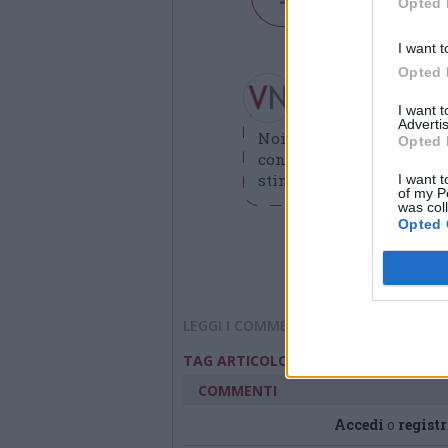
Opted 
I want t
Opted 
Redazione VareseN
redazione@varesenews.i
I want 
Advertis
Noi della redazione di 
Opted 
contribuisca a migliorare
stimolare curiosità e spir
I want t
of my P
was col
Opted 
LEGGI I COMMENTI
lipu
lipu varese
TAG ARTICOLO
COMMENTI
Accedi
o
registr