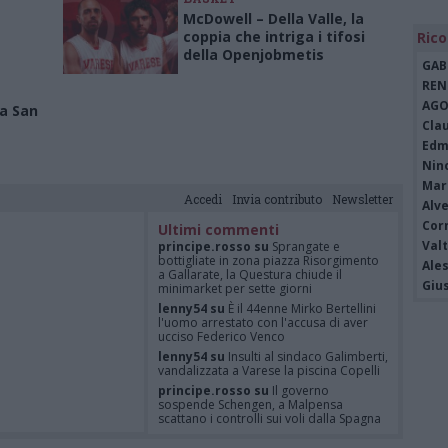
McDowell – Della Valle, la
coppia che intriga i tifosi
Rico
della Openjobmetis
GAB
REN
AGO
za San
Cla
Edm
Nin
Mari
Accedi
Invia contributo
Newsletter
Alv
Cor
Ultimi commenti
Valt
principe.rosso su
Sprangate e
bottigliate in zona piazza Risorgimento
Ale
a Gallarate, la Questura chiude il
Giu
minimarket per sette giorni
lenny54 su
È il 44enne Mirko Bertellini
l'uomo arrestato con l'accusa di aver
ucciso Federico Venco
lenny54 su
Insulti al sindaco Galimberti,
vandalizzata a Varese la piscina Copelli
principe.rosso su
Il governo
sospende Schengen, a Malpensa
scattano i controlli sui voli dalla Spagna
Felice su
È Federico Venco il