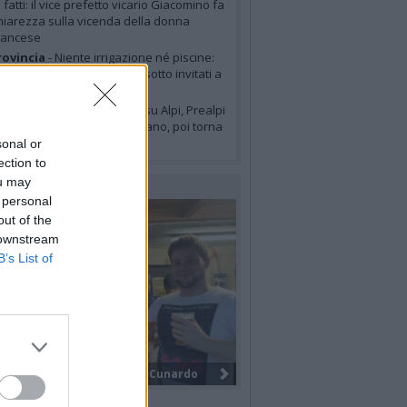
i fatti: il vice prefetto vicario Giacomino fa
hiarezza sulla vicenda della donna
rancese
ovincia
- Niente irrigazione né piscine:
cco i sette comuni del Varesotto invitati a
imitare i consumi d’acqua
eteo
- Temporali in arrivo su Alpi, Prealpi
 pianura: allerta gialla a Milano, poi torna
’alta pressione
sonal or
ection to
ou may
LERIE FOTOGRAFICHE
 personal
out of the
 downstream
B’s List of
I funerali di Federico Venco