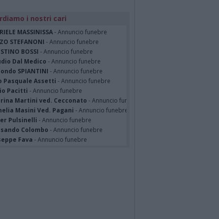
rdiamo i nostri cari
RIELE MASSINISSA
- Annuncio funebre
ZO STEFANONI
- Annuncio funebre
STINO BOSSI
- Annuncio funebre
udio Dal Medico
- Annuncio funebre
ondo SPIANTINI
- Annuncio funebre
o Pasquale Assetti
- Annuncio funebre
o Pacitti
- Annuncio funebre
erina Martini ved. Cecconato
- Annuncio funebre
nelia Masini Ved. Pagani
- Annuncio funebre
er Pulsinelli
- Annuncio funebre
ssando Colombo
- Annuncio funebre
seppe Fava
- Annuncio funebre