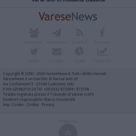
Redazione
Invia notizia
Feed RSS
Facebook
Twitter
Contatti
Società
Pubblicità
Copyright © 2000 - 2026 VareseNews.it. Tutti i diritti riservati
VareseNews è un marchio di Varese web srl
Via Confalonieri 5 - 21040 Castronno (VA)
P.IVA 02588310124 Tel. +39.0332.873094 / 873168
Testata registrata presso il Tribunale di Varese n.679
Direttore responsabile: Marco Giovannelli
Imp. Cookie
-
Cookie
-
Privacy
TORNA SU