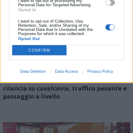
I want to opt-out of processing my
Personal Data for Targeted Advertising.
Opted In
I want to opt-out of Collection, Use,
Retention, Sale, and/or Sharing of my
Personal Data that Is Unrelated with the
Purposes for which it was collected.
Opted Out
CONFIRM
Data Deletion
Data Access
Privacy Policy
LAVENO MOMBELLO
Viabilità a Laveno Mombello: Civitas
rilancia su cavalcavia, traffico pesante e
passaggio a livello