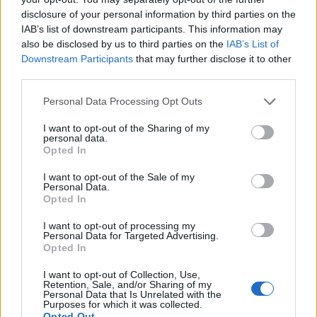
rispetto.
disclosure of your personal information by third parties on the
Sono consapevole che l’ipotesi di una
IAB’s list of downstream participants. This information may
also be disclosed by us to third parties on the
IAB’s List of
mia “discesa in campo” abbia turbato
Downstream Participants
that may further disclose it to other
più di qualche sonno, forse non
third parties.
senza motivo
.
Personal Data Processing Opt Outs
Se questo sia un arrivederci o un
I want to opt-out of the Sharing of my
addio, per ora lo lascio alla libera
personal data.
Opted In
interpretazione di ciascuno, tra dubbi
e speranze.
I want to opt-out of the Sale of my
Personal Data.
Il mio augurio più sincero è che la
Opted In
nostra comunità continui a
I want to opt-out of processing my
Personal Data for Targeted Advertising.
interrogarsi sul vero significato
Opted In
dell’impegno civico,
promuovendo un
I want to opt-out of Collection, Use,
cambiamento autentico che metta
Retention, Sale, and/or Sharing of my
Personal Data that Is Unrelated with the
davvero le persone al centro
.
Purposes for which it was collected.
Opted Out