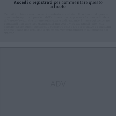
Accedi
o
registrati
per commentare questo
articolo.
L'email è richiesta ma non verrà mostrata ai visitatori. Il contenuto di questo
commento esprime il pensiero dell'autore e non rappresenta la linea editoriale
di VareseNews.it, che rimane autonoma e indipendente. I messaggi inclusi nei
commenti non sono testi giornalistici, ma post inviati dai singoli lettori che
possono essere automaticamente pubblicati senza filtro preventivo. I commenti
che includano uno o più link a siti esterni verranno rimossi in automatico dal
sistema.
ADV