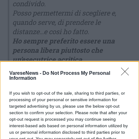
condivido.
Posso permettermi di scegliere e,
quando serve, di prendere le
distanze…e così ho fatto.
Ho sempre preferito essere una
persona libera piuttosto che
un’esecutrice acritica
.
Mi auguro che la nostra comunità
VareseNews -
Do Not Process My Personal
sappia distinguere sempre l’impegno
Information
sincero dalle rappresentazioni di
If you wish to opt-out of the sale, sharing to third parties, or
facciata perché i valori si
processing of your personal or sensitive information for
testimoniano con i comportamenti e
targeted advertising by us, please use the below opt-out
section to confirm your selection. Please note that after your
gli atteggiamenti, non con le parole,
opt-out request is processed you may continue seeing
così come l’umiltà e la fede non
interest-based ads based on personal information utilized by
cercano voce ma si riconoscono nel
us or personal information disclosed to third parties prior to
your opt-out. You may separately opt-out of the further