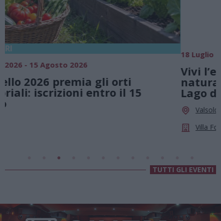
18 Luglio 2026 - 15 Agosto 2026
0
Vivi l’estate a Villa Fogazzaro Roi. Tra
natura e atmosfere senza tempo sul
Lago di Lugano
Valsolda
Villa Fogazzaro Roi
TUTTI GLI EVENTI