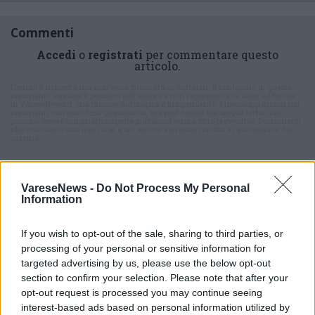
Commenti
Accedi
o
registrati
per commentare questo
articolo.
L'email è richiesta ma non verrà mostrata ai visitatori. Il contenuto di questo
commento esprime il pensiero dell'autore e non rappresenta la linea editoriale
di VareseNews.it, che rimane autonoma e indipendente. I messaggi inclusi nei
commenti non sono testi giornalistici, ma post inviati dai singoli lettori che
possono essere automaticamente pubblicati senza filtro preventivo. I commenti
che includano uno o più link a siti esterni verranno rimossi in automatico dal
sistema.
VareseNews -
Do Not Process My Personal
Information
If you wish to opt-out of the sale, sharing to third parties, or
processing of your personal or sensitive information for
targeted advertising by us, please use the below opt-out
ADV
section to confirm your selection. Please note that after your
opt-out request is processed you may continue seeing
interest-based ads based on personal information utilized by