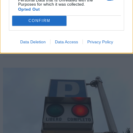
Purposes for which it was collected.
Opted Out
VARESE
CONFIRM
Dove trovare sollievo dal caldo in città,
ecco la mappa dei rifugi climatici in
provincia di Varese
Data Deletion
Data Access
Privacy Policy