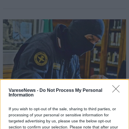
VareseNews -
Do Not Process My Personal
Information
If you wish to opt-out of the sale, sharing to third parties, or
LUTTI
processing of your personal or sensitive information for
È morto il Comandante Alfa, fondò i Gis
targeted advertising by us, please use the below opt-out
dei Carabinieri
section to confirm your selection. Please note that after your