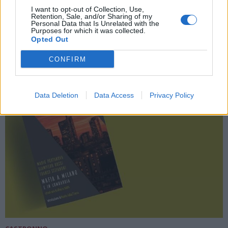
Varesina: i luoghi più pericolosi secondo
I want to opt-out of Collection, Use,
Retention, Sale, and/or Sharing of my
chi li percorre ogni giorno
Personal Data that Is Unrelated with the
Purposes for which it was collected.
Opted Out
CONFIRM
Data Deletion
Data Access
Privacy Policy