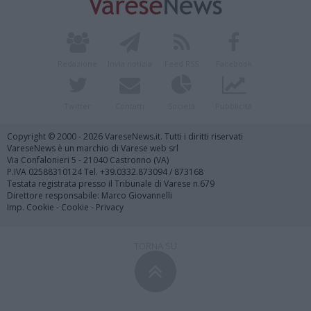
Redazione
Invia notizia
Feed RSS
Facebook
Twitter
Contatti
Società
Pubblicità
Copyright © 2000 - 2026 VareseNews.it. Tutti i diritti riservati
VareseNews è un marchio di Varese web srl
Via Confalonieri 5 - 21040 Castronno (VA)
P.IVA 02588310124 Tel. +39.0332.873094 / 873168
Testata registrata presso il Tribunale di Varese n.679
Direttore responsabile: Marco Giovannelli
Imp. Cookie
-
Cookie
-
Privacy
TORNA SU