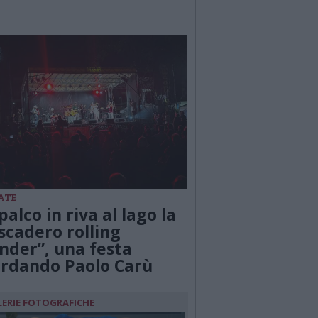
ATE
palco in riva al lago la
scadero rolling
nder”, una festa
ordando Paolo Carù
LERIE FOTOGRAFICHE