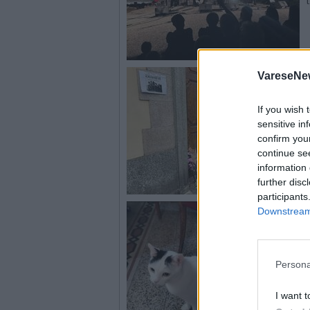
VareseNe
If you wish 
sensitive in
confirm you
continue se
information 
further disc
participants
Downstream 
Persona
I want t