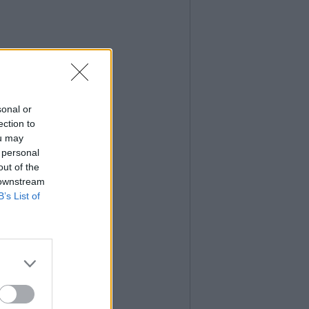
sonal or
ection to
ou may
 personal
out of the
 downstream
B’s List of