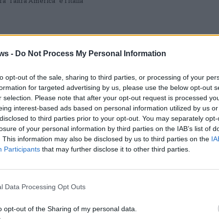
tra “l’altra America” e l’Italia
GALLARATE
ws -
Do Not Process My Personal Information
Giovedì a Gallarate i funerali di Paolo
Carù
to opt-out of the sale, sharing to third parties, or processing of your per
L’ultimo saluto al proprietario dello storico negozio di dischi,
formation for targeted advertising by us, please use the below opt-out s
scomparso improvvisamente venerdì scorso. L’omaggio di
amici e clienti davanti al portone di piazza Garibaldi
r selection. Please note that after your opt-out request is processed y
eing interest-based ads based on personal information utilized by us or
disclosed to third parties prior to your opt-out. You may separately opt-
losure of your personal information by third parties on the IAB’s list of
. This information may also be disclosed by us to third parties on the
IA
GALLARATE
Participants
that may further disclose it to other third parties.
Luigi, il gatto di Paolo Carù è rimasto
solo e cerca casa
Luigi era il gatto di Paolo Carù, scomparso venerdì 14 giugno
nella sua casa di Gallarate dove nell’ultimo periodo viveva solo.
l Data Processing Opt Outs
Ora cerca casa
o opt-out of the Sharing of my personal data.