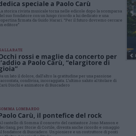
dedica speciale a Paolo Carù
La storica rivista musicale torna nelle edicole dopo la scomparsa
del suo fondatore con un lungo ricordo a lui dedicato e una
copertina firmata da Guido Harari. “Per il futuro dovremo cercare
un editore”
GALLARATE
Occhi rossi e maglie da concerto per
l’addio a Paolo Carù, “elargitore di
gioia”
Da un lato il dolore, dall’altro la gratitudine per una passione
raccontata, condivisa, incoraggiata. L’ultimo saluto al titolare di
Carù Dischi e animatore di Buscadero
SOMMA LOMBARDO
Paolo Carù, il pontefice del rock
Al castello di Somma il concerto del cantautore Jono Manson e
dei Gang, per Storie di Cortile, diventa anche ricordo e omaggio
al fondatore di Buscadero. Un pioniere e un costruttore di ponti