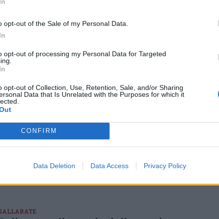
In
MUSICA
o opt-out of the Sale of my Personal Data.
Franco Zanetti ricorda Paolo Carù:
In
“Quell’inatteso tempio del vinile in
provincia”
to opt-out of processing my Personal Data for Targeted
ing.
Il direttore di Rockol ricorda per VareseNews il proprietario di
In
uno dei negozi di vinili più famosi al mondo. “A lui sarebbe bello
dedicare la Biblioteca della Musica, un progetto a cui sto
lavorando con Bertoncelli”
o opt-out of Collection, Use, Retention, Sale, and/or Sharing
ersonal Data that Is Unrelated with the Purposes for which it
lected.
Out
GALLARATE
Il cordoglio per la scomparsa di Carù,
CONFIRM
che ha donato a tanti la passione per
la musica
L’improvvisa scomparsa del titolare di Carù Dischi ha colpito
molti, dai clienti a chi collaborava con lui, alle istituzioni
Data Deletion
Data Access
Privacy Policy
GALLARATE