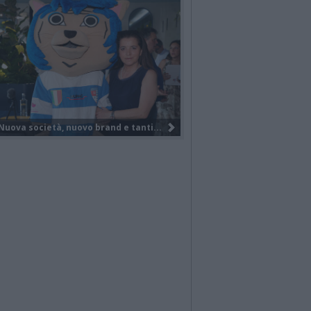
Il Gruppo Elite di VareseBasketball...