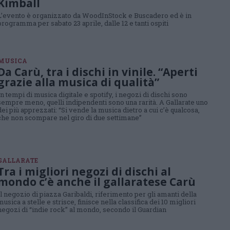
Kimball
L’evento è organizzato da WoodInStock e Buscadero ed è in
programma per sabato 23 aprile, dalle 12 e tanti ospiti
MUSICA
Da Carù, tra i dischi in vinile. “Aperti
grazie alla musica di qualità”
In tempi di musica digitale e spotify, i negozi di dischi sono
sempre meno, quelli indipendenti sono una rarità. A Gallarate uno
dei più apprezzati: “Si vende la musica dietro a cui c’è qualcosa,
che non scompare nel giro di due settimane”
GALLARATE
Tra i migliori negozi di dischi al
mondo c’è anche il gallaratese Carù
Il negozio di piazza Garibaldi, riferimento per gli amanti della
musica a stelle e strisce, finisce nella classifica dei 10 migliori
negozi di “indie rock” al mondo, secondo il Guardian