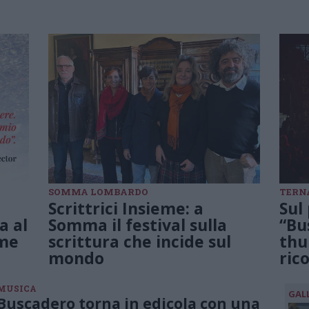
SOMMA LOMBARDO
TERN
Scrittrici Insieme: a
Sul 
a al
Somma il festival sulla
“Bu
eme
scrittura che incide sul
thu
mondo
ric
MUSICA
GAL
Buscadero torna in edicola con una