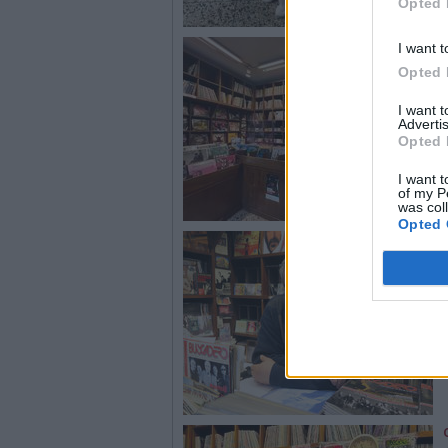
Opted 
I want t
Opted 
I want 
Advertis
Opted 
I want t
of my P
was col
Opted 