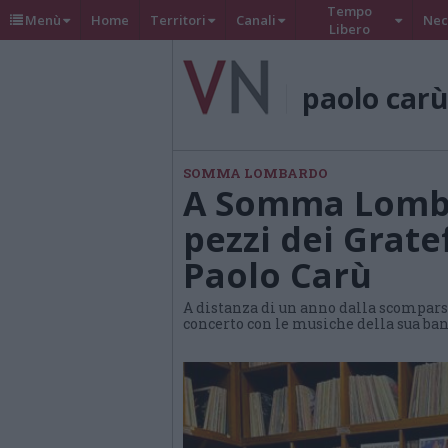
Tempo
Menù
Home
Territori
Canali
Nec
Libero
paolo carù
SOMMA LOMBARDO
A Somma Lomba
pezzi dei Grate
Paolo Carù
A distanza di un anno dalla scomparsa
concerto con le musiche della sua ban