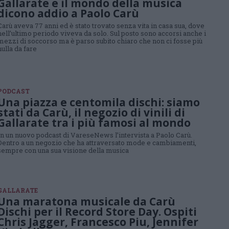
Gallarate e il mondo della musica
dicono addio a Paolo Carù
Carù aveva 77 anni ed è stato trovato senza vita in casa sua, dove
nell’ultimo periodo viveva da solo. Sul posto sono accorsi anche i
mezzi di soccorso ma è parso subito chiaro che non ci fosse più
nulla da fare
PODCAST
Una piazza e centomila dischi: siamo
stati da Carù, il negozio di vinili di
Gallarate tra i più famosi al mondo
In un nuovo podcast di VareseNews l’intervista a Paolo Carù.
Dentro a un negozio che ha attraversato mode e cambiamenti,
sempre con una sua visione della musica
GALLARATE
Una maratona musicale da Carù
Dischi per il Record Store Day. Ospiti
Chris Jagger, Francesco Piu, Jennifer