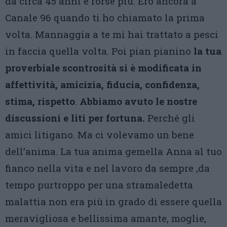
da circa 45 anni e forse più. Ero ancora a
Canale 96 quando ti ho chiamato la prima
volta. Mannaggia a te mi hai trattato a pesci
in faccia quella volta. Poi pian pianino
la tua
proverbiale scontrosità si è modificata in
affettività, amicizia, fiducia, confidenza,
stima, rispetto
.
Abbiamo avuto le nostre
discussioni e liti per fortuna.
Perché gli
amici litigano. Ma ci volevamo un bene
dell’anima. La tua anima gemella Anna al tuo
fianco nella vita e nel lavoro da sempre ,da
tempo purtroppo per una stramaledetta
malattia non era più in grado di essere quella
meravigliosa e bellissima amante, moglie,