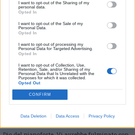
I want to opt-out of the Sharing of my
editore importante, prima Mucchio Selvaggio
personal data.
Opted In
e poi Buscadero. Da ieri la città lo ricorda e lo
I want to opt-out of the Sale of my
piange. Anche i politici. E la cosa fa un po’
Personal Data.
Opted In
ridere. Perché non gli hanno mai offerto la
possibilità di dirigere un festival.
Non se lo
I want to opt-out of processing my
Personal Data for Targeted Advertising.
sono mai filato.
Diciamoci la verità. Oggi
Opted In
qualcuno scrive di intitolare una via a suo
I want to opt-out of Collection, Use,
Retention, Sale, and/or Sharing of my
nome. Ma siamo sicuri che stiamo parlando
Personal Data that Is Unrelated with the
Purposes for which it was collected.
Opted Out
della stessa persona? Di quello che tanto
amava Van Morrison e tutta la cultura blues?
CONFIRM
Che noia i coccodrilli di quelli che mentre
parlano di Paolo Carù hanno in sottofondo
Data Deletion
Data Access
Privacy Policy
radio DeeJay o reputano Giovanni Allevi un
Dio del pianoforte. Vi avrebbe fulminato con