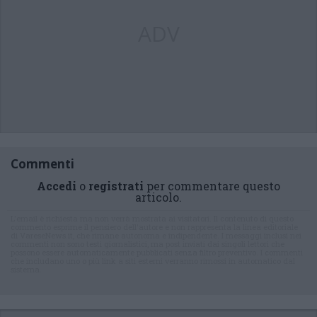
ADV
Commenti
Accedi
o
registrati
per commentare questo
articolo.
L'email è richiesta ma non verrà mostrata ai visitatori. Il contenuto di questo
commento esprime il pensiero dell'autore e non rappresenta la linea editoriale
di VareseNews.it, che rimane autonoma e indipendente. I messaggi inclusi nei
commenti non sono testi giornalistici, ma post inviati dai singoli lettori che
possono essere automaticamente pubblicati senza filtro preventivo. I commenti
che includano uno o più link a siti esterni verranno rimossi in automatico dal
sistema.