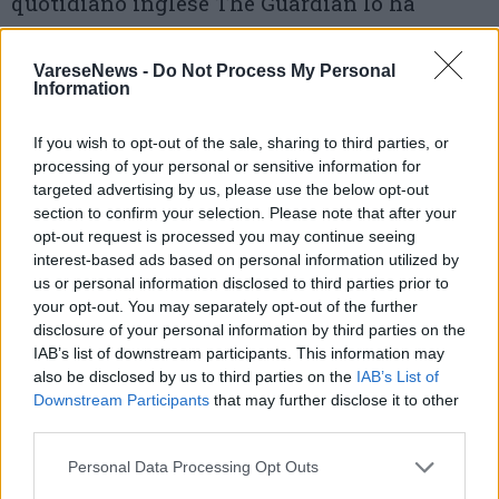
quotidiano inglese The Guardian lo ha
annoverato tra i dieci più importanti negozi
VareseNews -
Do Not Process My Personal
di dischi d’Europa. E ne parliamo oggi che in
Information
molti non sanno più neanche cosa siano i
If you wish to opt-out of the sale, sharing to third parties, or
negozi di dischi. Da ieri Paolo Carù non c’è
processing of your personal or sensitive information for
più. E sembra sia il suggello della fine di
targeted advertising by us, please use the below opt-out
section to confirm your selection. Please note that after your
un’epoca. Sì, da 57 anni Paolo aveva una
opt-out request is processed you may continue seeing
negozio di dischi, e prima il padre, tra i più
interest-based ads based on personal information utilized by
us or personal information disclosed to third parties prior to
forniti in Italia ma Paolo era anche un
your opt-out. You may separately opt-out of the further
editore, un profondo conoscitore e un fine
disclosure of your personal information by third parties on the
IAB’s list of downstream participants. This information may
organizzatore di concerti. Burbero. Tanto
also be disclosed by us to third parties on the
IAB’s List of
Downstream Participants
that may further disclose it to other
burbero. Se qualcuno sbagliava ed entrava in
third parties.
negozio a cercare l’ultimo di Jovanotti
Personal Data Processing Opt Outs
rischiava grosso. Paolo Carù è stato anche un