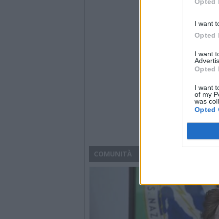
Opted 
I want t
Opted 
I want 
Advertis
Opted 
I want t
of my P
was col
Opted 
COMUNITÀ