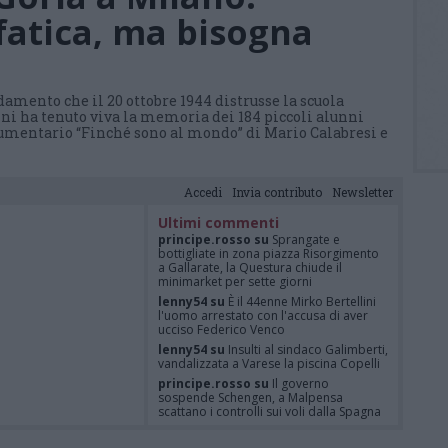
fatica, ma bisogna
mento che il 20 ottobre 1944 distrusse la scuola
ni ha tenuto viva la memoria dei 184 piccoli alunni
ocumentario “Finché sono al mondo” di Mario Calabresi e
Accedi
Invia contributo
Newsletter
Ultimi commenti
principe.rosso su
Sprangate e
bottigliate in zona piazza Risorgimento
a Gallarate, la Questura chiude il
minimarket per sette giorni
lenny54 su
È il 44enne Mirko Bertellini
l'uomo arrestato con l'accusa di aver
ucciso Federico Venco
lenny54 su
Insulti al sindaco Galimberti,
vandalizzata a Varese la piscina Copelli
principe.rosso su
Il governo
sospende Schengen, a Malpensa
scattano i controlli sui voli dalla Spagna
Felice su
È Federico Venco il
motociclista gentile vittima dell’omicidio