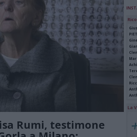
INS
Rico
Giu
PIE
Gine
Gia
Cle
Mar
Achi
Tere
Cle
Ric
Ant
Ant
La V
isa Rumi, testimone
 Gorla a Milano: