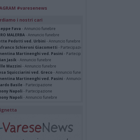
TAGRAM #varesenews
rdiamo i nostri cari
seppe Fava
- Annuncio funebre
TRO MALERBA
- Annuncio funebre
tte Pedotti ved. Urbini
- Annuncio funebre
nfranco Schieroni Giacometti
- Partecipazione
mentina Martinenghi ved. Pasini
- Partecipazione
ian Jasik
- Annuncio funebre
lle Mazzini
- Annuncio funebre
sa Squicciarini ved. Greco
- Annuncio funebre
mentina Martinenghi ved. Pasini
- Annuncio funebre
cardo Basile
- Partecipazione
hony Napoli
- Partecipazione
hony Napoli
- Annuncio funebre
ignetta