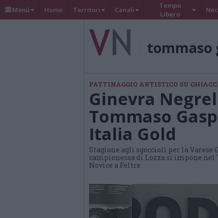
Tempo
Menù
Home
Territori
Canali
Nec
Libero
tommaso g
PATTINAGGIO ARTISTICO SU GHIACC
Ginevra Negrell
Tommaso Gaspar
Italia Gold
Stagione agli sgoccioli per la Varese 
campionessa di Lozza si impone nel Tr
Novice a Feltre