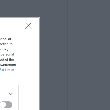
sonal or
ection to
ou may
 personal
out of the
 downstream
B’s List of