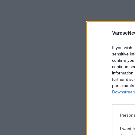
VareseNe
If you wish 
sensitive in
confirm you
continue se
information 
further disc
participants
Downstream 
Persona
I want t