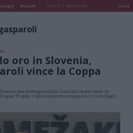
rologie
News24
Venerdi , 7 Agosto 2026
Cerca
asparoli
IO
o oro in Slovenia,
oli vince la Coppa
Ghiaccio che festeggia alcuni risultati importanti: la
iglav Trophy, il giovanissimo conquista il titolo Basic