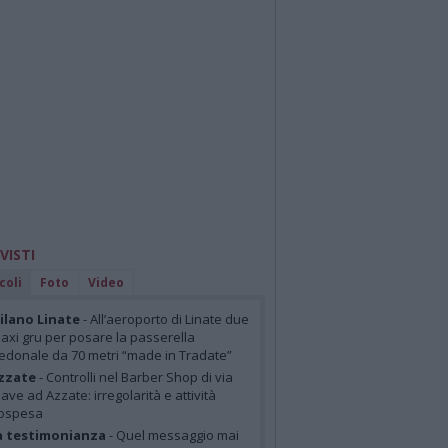
 VISTI
coli
Foto
Video
lano Linate
- All’aeroporto di Linate due
axi gru per posare la passerella
edonale da 70 metri “made in Tradate”
zzate
- Controlli nel Barber Shop di via
iave ad Azzate: irregolarità e attività
ospesa
a testimonianza
- Quel messaggio mai