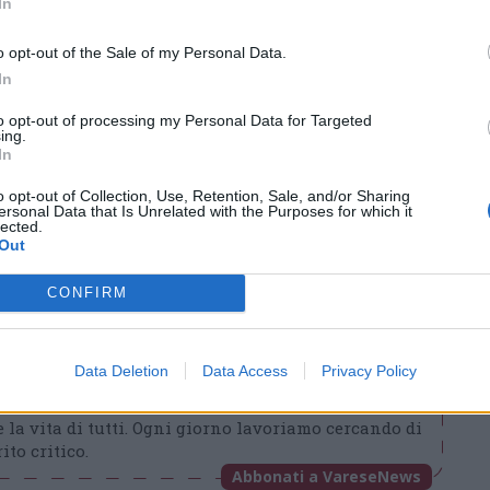
e di chi doveva raggiungere il successivo
In
o opt-out of the Sale of my Personal Data.
a e al relativo svincolo.
In
to opt-out of processing my Personal Data for Targeted
ing.
In
Tutti gli eventi
di
agosto
a Materia
o opt-out of Collection, Use, Retention, Sale, and/or Sharing
ersonal Data that Is Unrelated with the Purposes for which it
lected.
Via Confalonieri, 5 - Castronno
Out
CONFIRM
ews
t
Data Deletion
Data Access
Privacy Policy
VareseNews crediamo che una buona informazione
 la vita di tutti. Ogni giorno lavoriamo cercando di
ito critico.
Abbonati a VareseNews