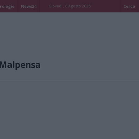
rologie
News24
Giovedi , 6 Agosto 2026
Cerca
/Malpensa