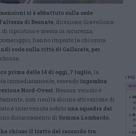
mensioni si è abbattuto sulla sede
l’altezza di Besnate
, direzione Gravellona-
 di ripristino e messa in sicurezza,
l pomeriggio, hanno imposto la chiusura
ndi code sulla città di Gallarate, per
 chiusa.
co prima delle 14 di oggi, 7 luglio,
la
I PIÙ
ccata immediatamente, essendo
ingombra
Arti
irezione Nord-Ovest
. Nessun veicolo è
»
Mi
ttamente, non risulta alcuna attivazione di
m
posto è intervenuta subito
una squadra dei
p
»
A
cino distaccamento di
Somma Lombardo.
P
s
 ha chiuso il tratto del raccordo tra
»
L