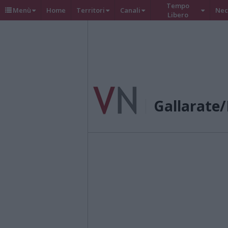
Tempo
Menù
Home
Territori
Canali
Nec
Libero
Gallarate