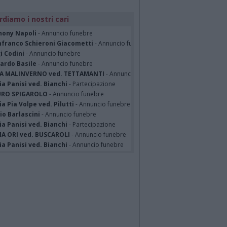
rdiamo i nostri cari
hony Napoli
- Annuncio funebre
nfranco Schieroni Giacometti
- Annuncio funebre
i Codini
- Annuncio funebre
cardo Basile
- Annuncio funebre
A MALINVERNO ved. TETTAMANTI
- Annuncio funebre
a Panisi ved. Bianchi
- Partecipazione
RO SPIGAROLO
- Annuncio funebre
a Pia Volpe ved. Pilutti
- Annuncio funebre
io Barlascini
- Annuncio funebre
a Panisi ved. Bianchi
- Partecipazione
A ORI ved. BUSCAROLI
- Annuncio funebre
a Panisi ved. Bianchi
- Annuncio funebre