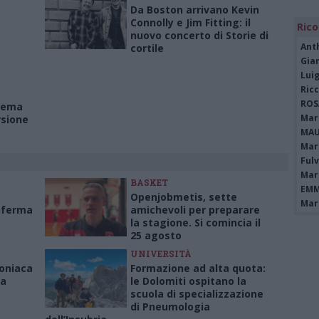
Da Boston arrivano Kevin
Connolly e Jim Fitting: il
Rico
nuovo concerto di Storie di
Ant
cortile
Gia
Luig
Ric
ROS
inema
Mari
rsione
MAU
Mari
Fulv
Mari
BASKET
EMM
Openjobmetis, sette
Mari
onferma
amichevoli per preparare
la stagione. Si comincia il
25 agosto
UNIVERSITÀ
oniaca
Formazione ad alta quota:
 a
le Dolomiti ospitano la
scuola di specializzazione
di Pneumologia