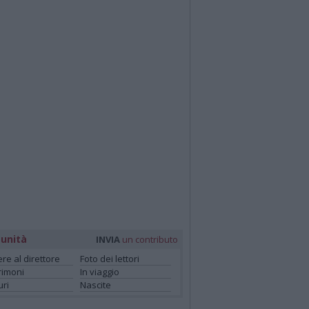
unità
INVIA
un contributo
ere al direttore
Foto dei lettori
rimoni
In viaggio
ri
Nascite