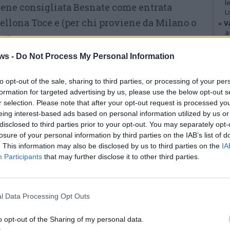
l
ene consigliata Besnate come entrata
L
llona Toce e (per chi proviene da Milano o
»
V
a
rate.
B
»
V
ws -
Do Not Process My Personal Information
La chiusura del ramo verso
p
p
Genova-Grevellona ha causato
e
to opt-out of the sale, sharing to third parties, or processing of your per
subito
lunghe code in A8 sia da
formation for targeted advertising by us, please use the below opt-out s
r selection. Please note that after your opt-out request is processed y
Milano, da prima di Gallarate,
GAL
eing interest-based ads based on personal information utilized by us or
che da Varese,
nel tratto di
disclosed to third parties prior to your opt-out. You may separately opt-
losure of your personal information by third parties on the IAB’s list of
raccordo dopo la barriera
. This information may also be disclosed by us to third parties on the
IA
Gallarate Nord.
Participants
that may further disclose it to other third parties.
Dal tardo pomeriggio
la
situazione è diventata più
l Data Processing Opt Outs
sono create sulla viabilità ordinaria a
del casello, in piazza Risorgimento e sul
o opt-out of the Sharing of my personal data.