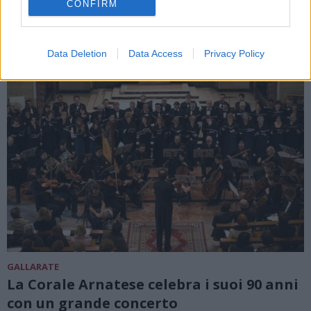
CONFIRM
Data Deletion
Data Access
Privacy Policy
GALLARATE
La Corale Arnatese celebra i suoi 90 anni
con un grande concerto