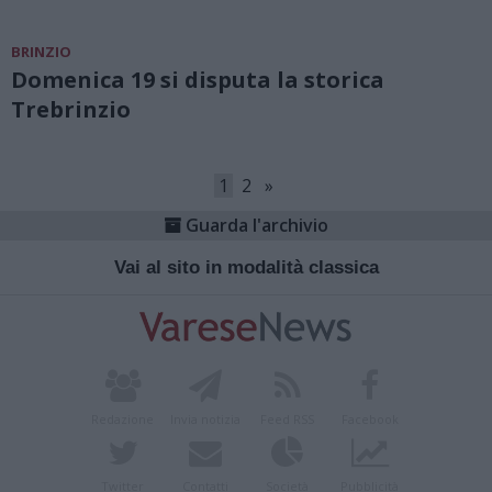
BRINZIO
Domenica 19 si disputa la storica
Trebrinzio
1
2
»
Guarda l'archivio
Vai al sito in modalità classica
Redazione
Invia notizia
Feed RSS
Facebook
Twitter
Contatti
Società
Pubblicità