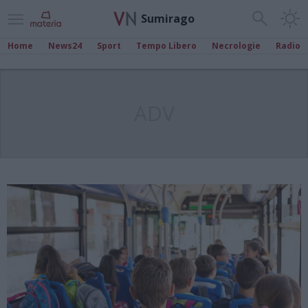
Sumirago
Home
News24
Sport
Tempo Libero
Necrologie
Radio
ADV