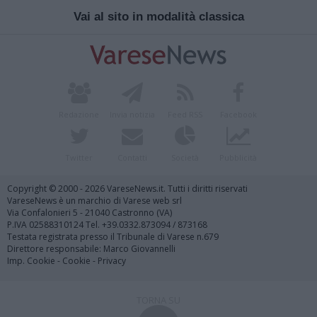
Vai al sito in modalità classica
Redazione
Invia notizia
Feed RSS
Facebook
Twitter
Contatti
Società
Pubblicità
Copyright © 2000 - 2026 VareseNews.it. Tutti i diritti riservati
VareseNews è un marchio di Varese web srl
Via Confalonieri 5 - 21040 Castronno (VA)
P.IVA 02588310124 Tel. +39.0332.873094 / 873168
Testata registrata presso il Tribunale di Varese n.679
Direttore responsabile: Marco Giovannelli
Imp. Cookie
-
Cookie
-
Privacy
TORNA SU