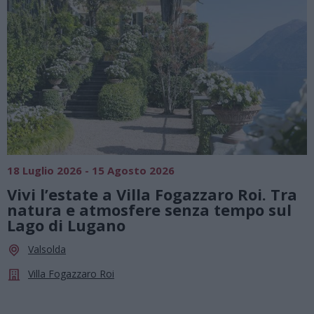
SAGRE, FIERE 
26 - 15 Agosto 2026
01 Agosto 2026
tate a Villa Fogazzaro Roi. Tra
Summer Gre
 atmosfere senza tempo sul
agosto, mu
 Lugano
le stelle
Cassano Ma
zzaro Roi
Chiesa Di Sa