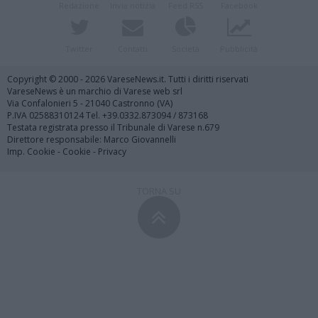
Redazione
Invia notizia
Feed RSS
Facebook
Twitter
Contatti
Società
Pubblicità
Copyright © 2000 - 2026 VareseNews.it. Tutti i diritti riservati
VareseNews è un marchio di Varese web srl
Via Confalonieri 5 - 21040 Castronno (VA)
P.IVA 02588310124 Tel. +39.0332.873094 / 873168
Testata registrata presso il Tribunale di Varese n.679
Direttore responsabile: Marco Giovannelli
Imp. Cookie
-
Cookie
-
Privacy
TORNA SU