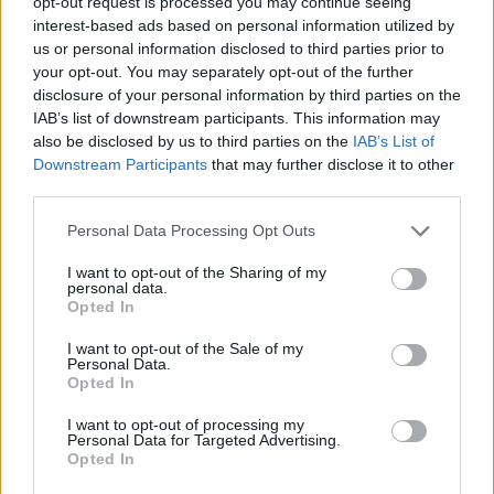
opt-out request is processed you may continue seeing
interest-based ads based on personal information utilized by
us or personal information disclosed to third parties prior to
your opt-out. You may separately opt-out of the further
disclosure of your personal information by third parties on the
ADV
IAB’s list of downstream participants. This information may
also be disclosed by us to third parties on the
IAB’s List of
Downstream Participants
that may further disclose it to other
third parties.
Personal Data Processing Opt Outs
I want to opt-out of the Sharing of my
personal data.
Opted In
Commenti
I want to opt-out of the Sale of my
Accedi
o
registrati
per commentare questo
Personal Data.
articolo.
Opted In
L'email è richiesta ma non verrà mostrata ai visitatori. Il contenuto di questo
commento esprime il pensiero dell'autore e non rappresenta la linea editoriale
I want to opt-out of processing my
di VareseNews.it, che rimane autonoma e indipendente. I messaggi inclusi nei
Personal Data for Targeted Advertising.
commenti non sono testi giornalistici, ma post inviati dai singoli lettori che
possono essere automaticamente pubblicati senza filtro preventivo. I commenti
Opted In
che includano uno o più link a siti esterni verranno rimossi in automatico dal
sistema.