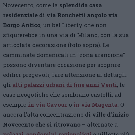
Novecento, come la
splendida casa
residenziale di via Ronchetti angolo via
Borgo Antico
, un bel Liberty che non
sfigurerebbe in una via di Milano, con la sua
articolata decorazione (foto sopra). Le
camminate domenicali in “zona arancione”
possono diventare occasione per scoprire
edifici pregevoli, fare attenzione ai dettagli:
gli
alti palazzi urbani di fine anni Venti
, le
case neogotiche che sembrano castelli, ad
esempio
in via Cavour
o
in via Magenta
. O
ancora l’alta concentrazione di
ville d’inizio
Novecento che si ritrovano
– alternate a
palazzi
,
condomìni razionalisti
e villette più