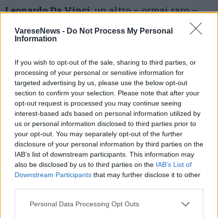
Leonardo Da Vinci
, un altro – ormai raro –
viale con piante che la città è riuscita a
VareseNews -
Do Not Process My Personal
Information
preservare. Da piazza Giovine Italia si parte
dalle
scuole Vittorio Veneto
: ben note come
If you wish to opt-out of the sale, sharing to third parties, or
“l’Ipsia”, ma poco ri-conosciute come edificio
processing of your personal or sensitive information for
targeted advertising by us, please use the below opt-out
storico risalente al 1914-18 (l’atrio per
section to confirm your selection. Please note that after your
opt-out request is processed you may continue seeing
esempio ha l’aspetto di un salone di pregio
interest-based ads based on personal information utilized by
decorato). E proseguendo si vedono case
us or personal information disclosed to third parties prior to
your opt-out. You may separately opt-out of the further
storiche, fabbriche della prima metà del
disclosure of your personal information by third parties on the
Novecento,
un villaggio operaio risalente
IAB’s list of downstream participants. This information may
also be disclosed by us to third parties on the
IAB’s List of
agli anni Trenta
.
Downstream Participants
that may further disclose it to other
third parties.
Nel Parco del Ticino sulle colline vicino a
Gallarate
Personal Data Processing Opt Outs
Se invece proprio si rifiuta l’idea della città,