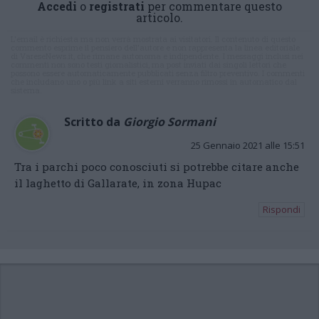
Accedi
o
registrati
per commentare questo
articolo.
L'email è richiesta ma non verrà mostrata ai visitatori. Il contenuto di questo
commento esprime il pensiero dell'autore e non rappresenta la linea editoriale
di VareseNews.it, che rimane autonoma e indipendente. I messaggi inclusi nei
commenti non sono testi giornalistici, ma post inviati dai singoli lettori che
possono essere automaticamente pubblicati senza filtro preventivo. I commenti
che includano uno o più link a siti esterni verranno rimossi in automatico dal
sistema.
Scritto da
Giorgio Sormani
25 Gennaio 2021 alle 15:51
Tra i parchi poco conosciuti si potrebbe citare anche
il laghetto di Gallarate, in zona Hupac
Rispondi