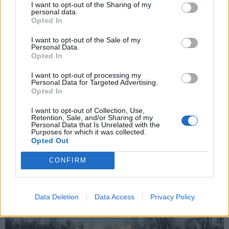
I want to opt-out of the Sharing of my
personal data.
si può cercare salvezza nella sempreverde
Opted In
(nel senso di sempre apprezzata)
Boschina
,
I want to opt-out of the Sale of my
accessibile dalla via omonima o da
via
Personal Data.
Opted In
Bertacchi
. Vicinissima all’abitato,
I want to opt-out of processing my
attraversata da una via comunale, questa
Personal Data for Targeted Advertising.
Opted In
zona è quasi un parco suburbano. È vero è
I want to opt-out of Collection, Use,
molto conosciuta, ma non manca qualche
Retention, Sale, and/or Sharing of my
Personal Data that Is Unrelated with the
novità, come il ritorno delle vigne e il
Purposes for which it was collected.
Opted Out
restauro di una cascina con tocchi neogotici.
CONFIRM
Data Deletion
Data Access
Privacy Policy