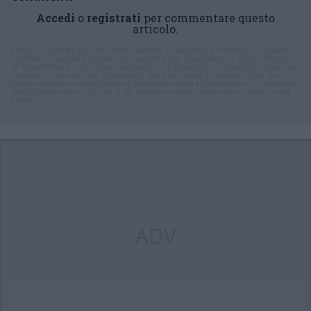
Accedi
o
registrati
per commentare questo
articolo.
L'email è richiesta ma non verrà mostrata ai visitatori. Il contenuto di questo
commento esprime il pensiero dell'autore e non rappresenta la linea editoriale
di VareseNews.it, che rimane autonoma e indipendente. I messaggi inclusi nei
commenti non sono testi giornalistici, ma post inviati dai singoli lettori che
possono essere automaticamente pubblicati senza filtro preventivo. I commenti
che includano uno o più link a siti esterni verranno rimossi in automatico dal
sistema.
ADV