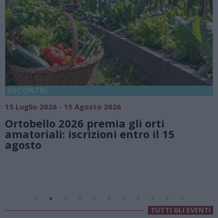
18 Luglio 2026 - 15 Agosto 2026
Vivi l’estate a Villa Foga
li orti
natura e atmosfere senz
ntro il 15
Lago di Lugano
Valsolda
Villa Fogazzaro Roi
TUTTI GLI EVENTI