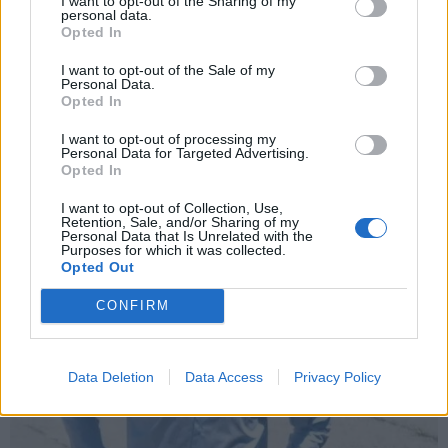
I want to opt-out of the Sharing of my
BUSTO ARSIZIO
personal data.
Servizi di Ferragosto a Busto Arsizio: le
Opted In
variazioni ai servizi del Gruppo AGESP
I want to opt-out of the Sale of my
Personal Data.
Opted In
I want to opt-out of processing my
Personal Data for Targeted Advertising.
Opted In
I want to opt-out of Collection, Use,
Retention, Sale, and/or Sharing of my
Personal Data that Is Unrelated with the
Purposes for which it was collected.
Opted Out
CONFIRM
Data Deletion
Data Access
Privacy Policy