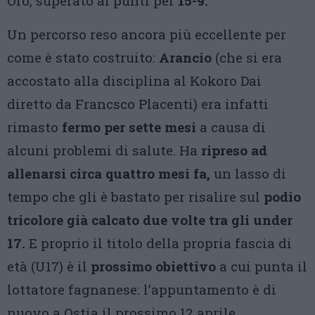
Oro, superato ai punti per
15-9.
Un percorso reso ancora più eccellente per
come è stato costruito:
Arancio
(che si era
accostato alla disciplina al Kokoro Dai
diretto da Francsco Placenti) era infatti
rimasto
fermo per sette mesi
a causa di
alcuni problemi di salute. Ha
ripreso ad
allenarsi circa quattro mesi fa,
un lasso di
tempo che gli è bastato per risalire sul
podio
tricolore già calcato due volte tra gli under
17.
E proprio il titolo della propria fascia di
età (U17) è il
prossimo obiettivo
a cui punta il
lottatore fagnanese: l’appuntamento è di
nuovo a Ostia il prossimo 12 aprile.