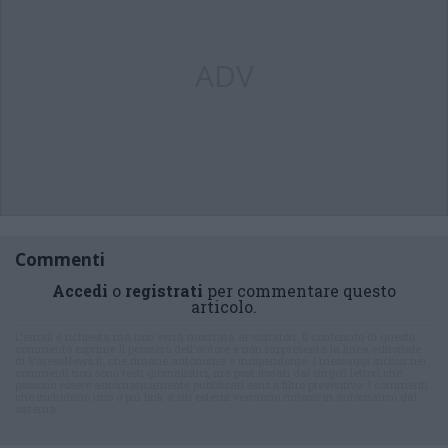
ADV
Commenti
Accedi
o
registrati
per commentare questo
articolo.
L'email è richiesta ma non verrà mostrata ai visitatori. Il contenuto di questo
commento esprime il pensiero dell'autore e non rappresenta la linea editoriale
di VareseNews.it, che rimane autonoma e indipendente. I messaggi inclusi nei
commenti non sono testi giornalistici, ma post inviati dai singoli lettori che
possono essere automaticamente pubblicati senza filtro preventivo. I commenti
che includano uno o più link a siti esterni verranno rimossi in automatico dal
sistema.