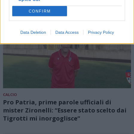
CONFIRM
Data Deletion
Data Access
Privacy Policy
CALCIO
Pro Patria, prime parole ufficiali di
mister Zironelli: “Essere stato scelto dai
Tigrotti mi inorgoglisce”