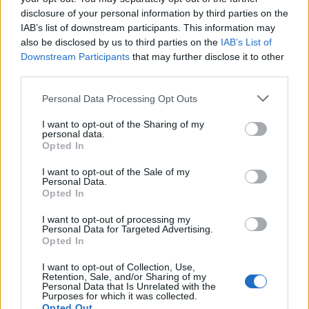
disclosure of your personal information by third parties on the
IAB’s list of downstream participants. This information may
also be disclosed by us to third parties on the
IAB’s List of
Downstream Participants
that may further disclose it to other
third parties.
Personal Data Processing Opt Outs
I want to opt-out of the Sharing of my
personal data.
Opted In
I want to opt-out of the Sale of my
Personal Data.
BUSTO ARSIZIO
Opted In
A Busto Arsizio torna il Contest estivo
I want to opt-out of processing my
Green School: la natura protagonista
Personal Data for Targeted Advertising.
con il comprensivo Tommaseo
Opted In
I want to opt-out of Collection, Use,
Retention, Sale, and/or Sharing of my
Personal Data that Is Unrelated with the
Purposes for which it was collected.
Opted Out