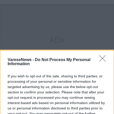
ADV
VareseNews -
Do Not Process My Personal
Information
If you wish to opt-out of the sale, sharing to third parties, or
processing of your personal or sensitive information for
targeted advertising by us, please use the below opt-out
ALTRE NOTIZIE DI BUSTO ARSIZIO
section to confirm your selection. Please note that after your
opt-out request is processed you may continue seeing
interest-based ads based on personal information utilized by
us or personal information disclosed to third parties prior to
your opt-out. You may separately opt-out of the further