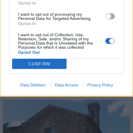
Opted In
I want to opt-out of processing my
Personal Data for Targeted Advertising.
Opted In
I want to opt-out of Collection, Use,
Retention, Sale, and/or Sharing of my
Personal Data that Is Unrelated with the
Purposes for which it was collected.
ABBIATE GUAZZONE
Opted Out
L’Orchestra Filarmonica Europea torna
alle origini: concerto ad Abbiate
CONFIRM
Guazzone dedicato a Pergolesi
Data Deletion
Data Access
Privacy Policy