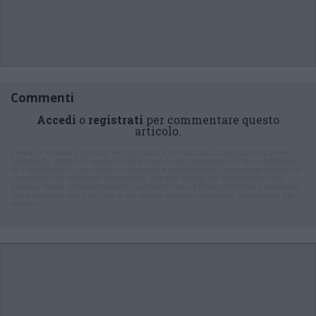
Commenti
Accedi
o
registrati
per commentare questo
articolo.
L'email è richiesta ma non verrà mostrata ai visitatori. Il contenuto di questo
commento esprime il pensiero dell'autore e non rappresenta la linea editoriale
di VareseNews.it, che rimane autonoma e indipendente. I messaggi inclusi nei
commenti non sono testi giornalistici, ma post inviati dai singoli lettori che
possono essere automaticamente pubblicati senza filtro preventivo. I commenti
che includano uno o più link a siti esterni verranno rimossi in automatico dal
sistema.