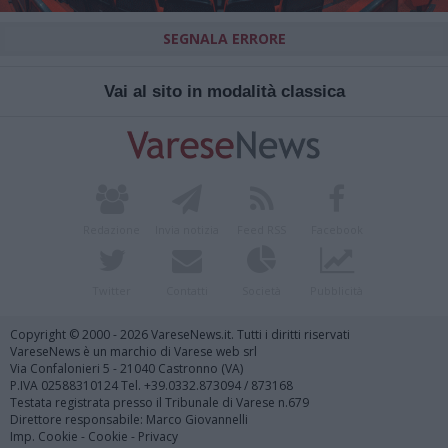
SEGNALA ERRORE
Vai al sito in modalità classica
Redazione
Invia notizia
Feed RSS
Facebook
Twitter
Contatti
Società
Pubblicità
Copyright © 2000 - 2026 VareseNews.it. Tutti i diritti riservati
VareseNews è un marchio di Varese web srl
Via Confalonieri 5 - 21040 Castronno (VA)
P.IVA 02588310124 Tel. +39.0332.873094 / 873168
Testata registrata presso il Tribunale di Varese n.679
Direttore responsabile: Marco Giovannelli
Imp. Cookie
-
Cookie
-
Privacy