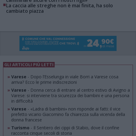
camminare sicure con i nostri figli»
■
La caccia alle streghe non è mai finita, ha solo
cambiato piazza
GLI ARTICOLI PIÙ LETTI
»
Varese
- Dopo l’Esselunga in viale Borri a Varese cosa
arriva? Ecco le prime indiscrezioni
»
Varese
- Donna cerca di entrare al centro estivo di Avigno a
Varese: si interviene tra sicurezza dei bambini e una persona
in difficoltà
»
Varese
- «Ladra di bambini» non risponde ai fatti: il vice
prefetto vicario Giacomino fa chiarezza sulla vicenda della
donna francese
»
Turismo
- Il Sentiero dei cippi di Stabio, dove il confine
racconta cinque secoli di storia