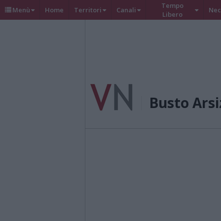
Tempo
Menù
Home
Territori
Canali
Nec
Libero
Busto Arsi