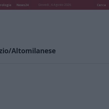
rologie
News24
Giovedi , 6 Agosto 2026
Cerca
zio/Altomilanese