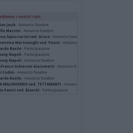
rdiamo i nostri cari
ian Jasik
- Annuncio funebre
lle Mazzini
- Annuncio funebre
sa Squicciarini ved. Greco
- Annuncio funebre
mentina Martinenghi ved. Pasini
- Annuncio funebre
cardo Basile
- Partecipazione
hony Napoli
- Partecipazione
hony Napoli
- Annuncio funebre
nfranco Schieroni Giacometti
- Annuncio funebre
i Codini
- Annuncio funebre
cardo Basile
- Annuncio funebre
A MALINVERNO ved. TETTAMANTI
- Annuncio funebre
a Panisi ved. Bianchi
- Partecipazione