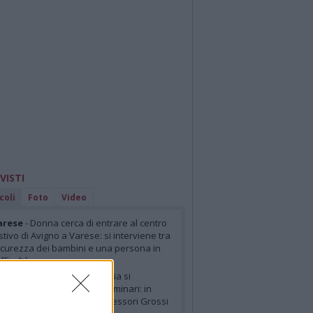
 VISTI
coli
Foto
Video
arese
- Donna cerca di entrare al centro
stivo di Avigno a Varese: si interviene tra
icurezza dei bambini e una persona in
ifficoltà
arese
- Sette Laghi e Insubria si
reparano a salutare due luminari: in
ensione a novembre i professori Grossi