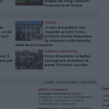
to
mappa dei rifugi climatici
in provincia di Varese
VARESE
de
«Ladra di bambini» non
 al via
risponde ai fatti: il vice
 euro
prefetto vicario Giacomino
fa chiarezza sulla vicenda
della donna francese
SOMMA LOMBARDO
ino? È
Primo Intervento al Bellini,
ene per
consegnate al sindaco le
i
prime 770 firme raccolte
Accedi
Invia contributo
Newsletter
Com
Ultimi commenti
principe.rosso su
Sprangate e
Lett
bottigliate in zona piazza Risorgimento
Mat
a Gallarate, la Questura chiude il
minimarket per sette giorni
Augu
lenny54 su
È il 44enne Mirko Bertellini