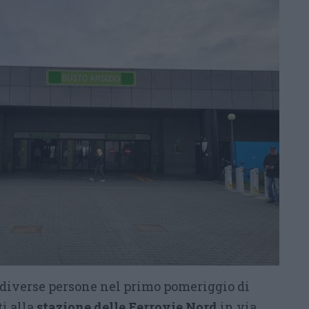
 diverse persone nel primo pomeriggio di
i alla
stazione delle Ferrovie Nord
in via