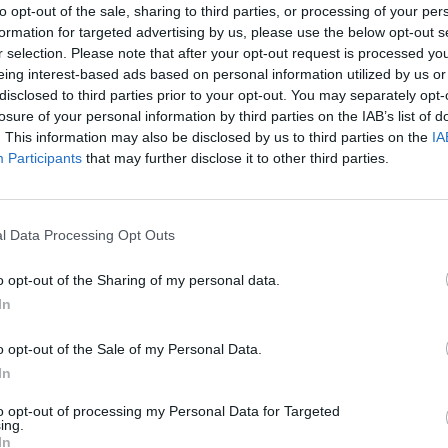
e
to opt-out of the sale, sharing to third parties, or processing of your per
»
L
formation for targeted advertising by us, please use the below opt-out s
p
r selection. Please note that after your opt-out request is processed y
l
eing interest-based ads based on personal information utilized by us or
»
A
disclosed to third parties prior to your opt-out. You may separately opt-
g
losure of your personal information by third parties on the IAB’s list of
b
Tutti gli eventi
. This information may also be disclosed by us to third parties on the
IA
di
agosto
a Materia
»
V
i
Participants
that may further disclose it to other third parties.
Via Confalonieri, 5 - Castronno
p
GAL
l Data Processing Opt Outs
ews
t
o opt-out of the Sharing of my personal data.
In
VareseNews crediamo che una buona informazione
 la vita di tutti. Ogni giorno lavoriamo cercando di
o opt-out of the Sale of my Personal Data.
ito critico.
In
Abbonati a VareseNews
to opt-out of processing my Personal Data for Targeted
ing.
In