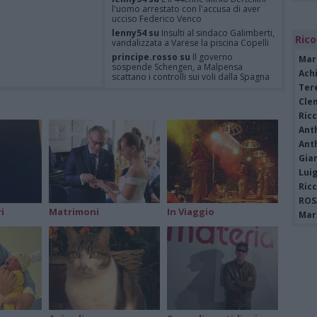
l'uomo arrestato con l'accusa di aver
ucciso Federico Venco
lenny54 su
Insulti al sindaco Galimberti,
Rico
vandalizzata a Varese la piscina Copelli
principe.rosso su
Il governo
Mar
sospende Schengen, a Malpensa
Achi
scattano i controlli sui voli dalla Spagna
Tere
Felice su
È Federico Venco il
motociclista gentile vittima dell’omicidio
Cle
di Somma Lombardo
Ric
Felice su
Il governo sospende
Ant
Schengen, a Malpensa scattano i
Ant
controlli sui voli dalla Spagna
Gia
Luig
Ric
ROS
i
Matrimoni
In Viaggio
Mari