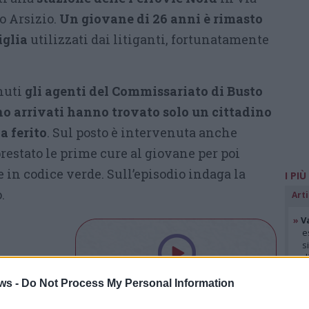
o Arsizio.
Un giovane di 26 anni è rimasto
iglia
utilizzati dai litiganti, fortunatamente
nuti
gli agenti del Commissariato di Busto
o arrivati hanno trovato solo un cittadino
a ferito
. Sul posto è intervenuta anche
estato le prime cure al giovane per poi
e in codice verde. Sull’episodio indaga la
I PIÙ
.
Arti
»
V
e
s
d
»
V
ws -
Do Not Process My Personal Information
p
p