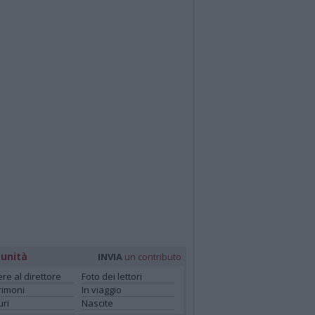
unità
INVIA
un contributo
ere al direttore
Foto dei lettori
rimoni
In viaggio
ri
Nascite