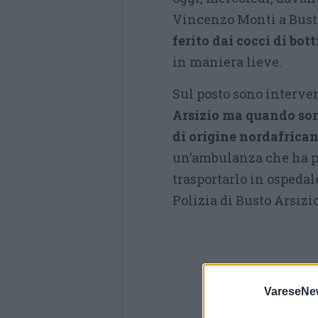
Vincenzo Monti a Bust
ferito dai cocci di bott
in maniera lieve.
Sul posto sono interve
Arsizio ma quando son
di origine nordafrican
un’ambulanza che ha pr
trasportarlo in ospedal
Polizia di Busto Arsizio
VareseNe