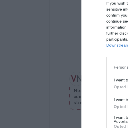
If you wish 
sensitive in
confirm you
continue se
information 
further disc
participants
Downstream 
Persona
Redazione VareseN
redazione@varesenews.i
I want t
Opted 
Noi della redazione di 
contribuisca a migliorare
I want t
stimolare curiosità e spir
Opted 
I want 
Advertis
Opted 