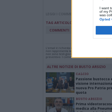
I want t
of my P
LEGGI I COMMENTI
was col
Opted 
polizia busto arsizio
TAG ARTICOLO
COMMENTI
Accedi
o
registr
L'email è richiesta ma non verrà mostrata ai visi
non rappresenta la linea editoriale di VareseNew
non sono testi giornalistici, ma post inviati dai s
preventivo. I commenti che includano uno o più li
ALTRE NOTIZIE DI BUSTO ARSIZIO
CALCIO
Passione bustocca 
visione internaziona
nuova Pro Patria pr
quota
BUSTO ARSIZIO
Prima videotoracos
medica alla Pneumo