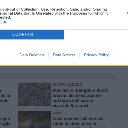
Pubblicato il 02 Aprile 2025
o opt-out of Collection, Use, Retention, Sale, and/or Sharing
ersonal Data that Is Unrelated with the Purposes for which it
lected.
Out
stazione nord busto arsizio
CONFIRM
ati
per commentare questo articolo.
Data Deletion
Data Access
Privacy Policy
tatori. Il contenuto di questo commento esprime il pensiero dell'autore e
s.it, che rimane autonoma e indipendente. I messaggi inclusi nei commenti
ingoli lettori che possono essere automaticamente pubblicati senza filtro
nk a siti esterni verranno rimossi in automatico dal sistema.
BUSTO ARSIZIO
e
Due casi di Dengue a Busto
le: la
Arsizio: disinfestazione
ende
notturna nell’area di
piazzale Barsanti
VARESE
copia
Dove trovare sollievo dal
logia
caldo in città, ecco la