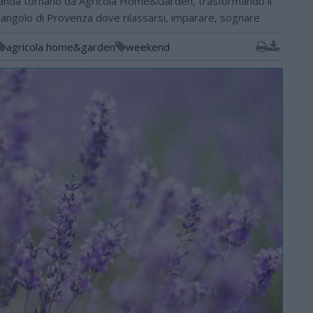
vanda tornano da Agricola Home&Garden, trasformando il
 angolo di Provenza dove rilassarsi, imparare, sognare
agricola home&garden
weekend