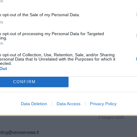
In
e dell’evento
o
contattando direttamente Agricola
.
disponibili scrivendo all’indirizzo
o opt-out of the Sale of my Personal Data.
lefonando allo
0332 313145
.
In
rla insieme.
to opt-out of processing my Personal Data for Targeted
ing.
In
o opt-out of Collection, Use, Retention, Sale, and/or Sharing
ersonal Data that Is Unrelated with the Purposes for which it
lected.
Out
CONFIRM
nstagram
|
Pinterest
Data Deletion
Data Access
Privacy Policy
3 Giugno 2025
eting@varesenews.it