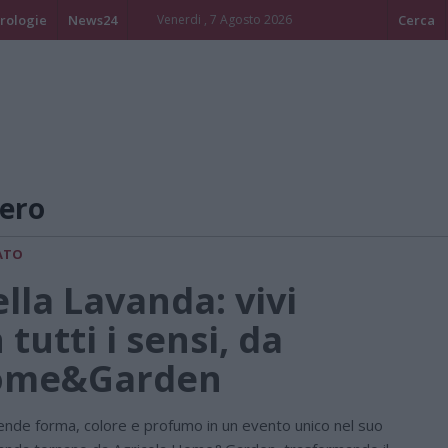
rologie
News24
Venerdi , 7 Agosto 2026
Cerca
ero
ATO
lla Lavanda: vivi
 tutti i sensi, da
Home&Garden
prende forma, colore e profumo in un evento unico nel suo