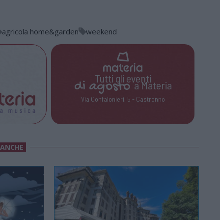
agricola home&garden
weekend
Tutti gli eventi
di
agosto
a Materia
Via Confalonieri, 5 - Castronno
 ANCHE