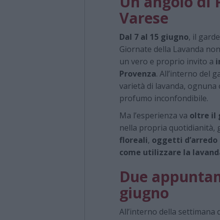
Un angolo di 
Varese
Dal 7 al 15 giugno
, il gard
Giornate della Lavanda no
un vero e proprio invito a
i
Provenza
. All’interno del 
varietà di lavanda, ognuna co
profumo inconfondibile.
Ma l’esperienza va
oltre i
nella propria quotidianità, 
floreali
,
oggetti d’arredo
come utilizzare la lavand
Due appuntame
giugno
All’interno della settimana