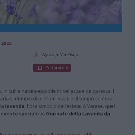
 2025
Agricola, Via Pisna
Portami qui
n cui la natura esplode in bellezza e delicatezza. I
l’aria si riempie di profumi sottili e il tempo sembra
lla
lavanda
, fiore simbolo dell’estate. A Varese, quel
n
evento speciale
: le
Giornate della Lavanda da