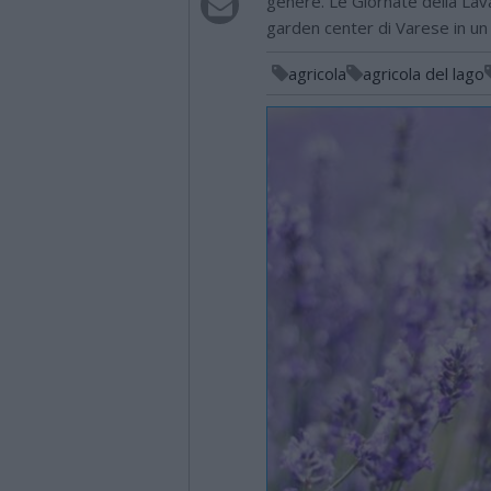
genere. Le Giornate della La
garden center di Varese in un
agricola
agricola del lago