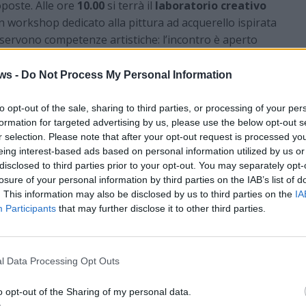
oposte. Alle ore
10.00
si terrà il
laboratorio creativo
un workshop dedicato alla pittura ad acquerello ispirata
n servono competenze artistiche: l’incontro è aperto
la prima volta a questa tecnica, in un clima disteso e
ws -
Do Not Process My Personal Information
.30
, è in programma un incontro gratuito dal titolo
to opt-out of the sale, sharing to third parties, or processing of your per
ardini estivi profumati”
. I vivaisti di Agricola
formation for targeted advertising by us, please use the below opt-out s
anti in un percorso tra le piante del garden center,
r selection. Please note that after your opt-out request is processed y
ietà di lavanda e suggerendo accostamenti con altre
eing interest-based ads based on personal information utilized by us or
ntali per valorizzare balconi, giardini e terrazzi.
disclosed to third parties prior to your opt-out. You may separately opt-
losure of your personal information by third parties on the IAB’s list of
. This information may also be disclosed by us to third parties on the
IA
Participants
that may further disclose it to other third parties.
si si tengono
dal 7 al 15 giugno, ogni giorno dalle
center di in
via Pisna 1 a Varese
. L’accesso è libero,
splorare gli spazi, lasciarsi ispirare dagli allestimenti e
l Data Processing Opt Outs
nti.
o opt-out of the Sharing of my personal data.
e ai laboratori
, è
consigliata l’iscrizione