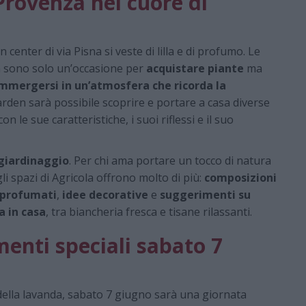
Provenza nel cuore di
en center di via Pisna si veste di lilla e di profumo. Le
n sono solo un’occasione per
acquistare piante
ma
mmergersi in un’atmosfera che ricorda la
garden sarà possibile scoprire e portare a casa diverse
n le sue caratteristiche, i suoi riflessi e il suo
l giardinaggio
. Per chi ama portare un tocco di natura
gli spazi di Agricola offrono molto di più:
composizioni
 profumati
,
idee decorative
e
suggerimenti su
a in casa
, tra biancheria fresca e tisane rilassanti.
nti speciali sabato 7
 della lavanda, sabato 7 giugno sarà una giornata