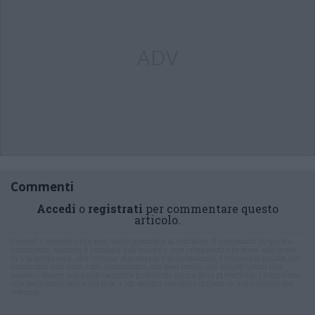
ADV
Commenti
Accedi
o
registrati
per commentare questo
articolo.
L'email è richiesta ma non verrà mostrata ai visitatori. Il contenuto di questo
commento esprime il pensiero dell'autore e non rappresenta la linea editoriale
di VareseNews.it, che rimane autonoma e indipendente. I messaggi inclusi nei
commenti non sono testi giornalistici, ma post inviati dai singoli lettori che
possono essere automaticamente pubblicati senza filtro preventivo. I commenti
che includano uno o più link a siti esterni verranno rimossi in automatico dal
sistema.