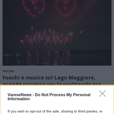
ARONA
Fuochi e musica sul Lago Maggiore,
grande successo per lo spettacolo tra
Angera e Arona
VareseNews -
Do Not Process My Personal
Fuochi e musica sul Lago Maggiore, grande successo
Information
per lo spettacolo tra Angera e Arona
If you wish to opt-out of the sale, sharing to third parties, or