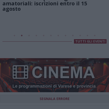
 il 15
Lago di Lugano
Valsolda
Villa Fogazzaro Roi
TUTTI GLI EVENTI
SEGNALA ERRORE