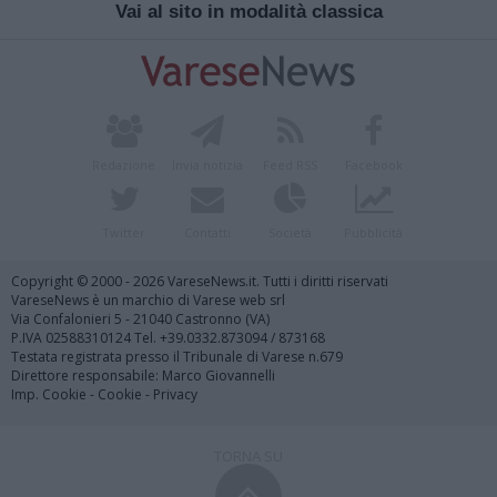
Vai al sito in modalità classica
Redazione
Invia notizia
Feed RSS
Facebook
Twitter
Contatti
Società
Pubblicità
Copyright © 2000 - 2026 VareseNews.it. Tutti i diritti riservati
VareseNews è un marchio di Varese web srl
Via Confalonieri 5 - 21040 Castronno (VA)
P.IVA 02588310124 Tel. +39.0332.873094 / 873168
Testata registrata presso il Tribunale di Varese n.679
Direttore responsabile: Marco Giovannelli
Imp. Cookie
-
Cookie
-
Privacy
TORNA SU