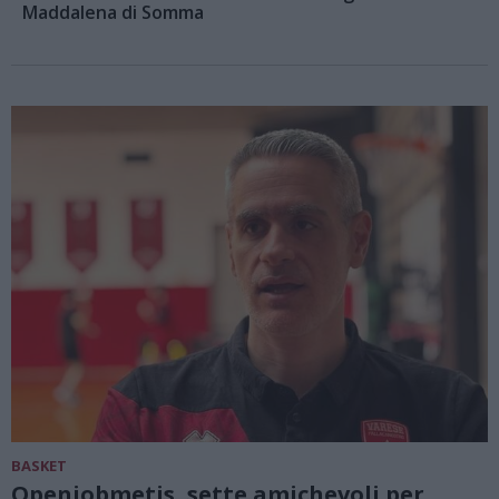
Maddalena di Somma
BASKET
Openjobmetis, sette amichevoli per