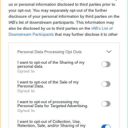
us or personal information disclosed to third parties prior to
your opt-out. You may separately opt-out of the further
ANNUNCIO DI LAVORO A PAGAMENTO
disclosure of your personal information by third parties on the
Nuove assunzioni in provincia di Varese:
IAB’s list of downstream participants. This information may
RSA di Besano ricerca personale socio-
also be disclosed by us to third parties on the
IAB’s List of
Downstream Participants
that may further disclose it to other
assistenziale
third parties.
Personal Data Processing Opt Outs
I want to opt-out of the Sharing of my
personal data.
Opted In
I want to opt-out of the Sale of my
Personal Data.
Opted In
I want to opt-out of processing my
Personal Data for Targeted Advertising.
Opted In
I want to opt-out of Collection, Use,
Retention, Sale, and/or Sharing of my