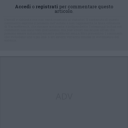
Accedi
o
registrati
per commentare questo
articolo.
L'email è richiesta ma non verrà mostrata ai visitatori. Il contenuto di questo
commento esprime il pensiero dell'autore e non rappresenta la linea editoriale
di VareseNews.it, che rimane autonoma e indipendente. I messaggi inclusi nei
commenti non sono testi giornalistici, ma post inviati dai singoli lettori che
possono essere automaticamente pubblicati senza filtro preventivo. I commenti
che includano uno o più link a siti esterni verranno rimossi in automatico dal
sistema.
ADV