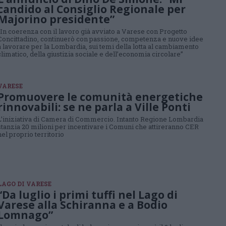
candido al Consiglio Regionale per
Majorino presidente”
“In coerenza con il lavoro già avviato a Varese con Progetto
Concittadino, continuerò con passione, competenza e nuove idee
a lavorare per la Lombardia, sui temi della lotta al cambiamento
climatico, della giustizia sociale e dell’economia circolare”
VARESE
Promuovere le comunità energetiche
rinnovabili: se ne parla a Ville Ponti
L’iniziativa di Camera di Commercio. Intanto Regione Lombardia
stanzia 20 milioni per incentivare i Comuni che attireranno CER
nel proprio territorio
LAGO DI VARESE
“Da luglio i primi tuffi nel Lago di
Varese alla Schiranna e a Bodio
Lomnago”