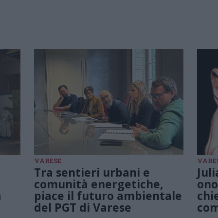
VARESE
VARE
Tra sentieri urbani e
Jul
comunità energetiche,
ono
a
piace il futuro ambientale
chi
del PGT di Varese
com