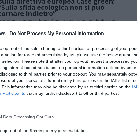
sulla direttiva europea Case green:
“Sulla sfida ecologica non si può
tornare indietro”
Ambiente, rigenerazione urbana e transizione ecologica sono
stati al centro di un incontro pubblico che partendo dalla direttiva
europea in discussione a Bruxelles ha riportato questi temi ad una
ws -
Do Not Process My Personal Information
dimensione lombarda e varesina
POLITICA
to opt-out of the sale, sharing to third parties, or processing of your per
Risotto col persico e cambiamento
formation for targeted advertising by us, please use the below opt-out s
climatico: il weekend della festa
r selection. Please note that after your opt-out request is processed y
dell’Unità a Schiranna tra cucina e
eing interest-based ads based on personal information utilized by us or
politica
disclosed to third parties prior to your opt-out. You may separately opt-
Due appuntamenti alla festa del Pd Varesino. Domenica
losure of your personal information by third parties on the IAB’s list of
intervengono le deputate Chiara Braga e Silvia Roggiani con
. This information may also be disclosed by us to third parties on the
IA
Alice Bernardoni e Dino De Simone
Participants
that may further disclose it to other third parties.
VARESE
Bando caldaie del Comune di Varese:
l Data Processing Opt Outs
contributi a chi sostituisce vecchi
impianti con tecnologie efficienti
o opt-out of the Sharing of my personal data.
Contributi a chi sostituisce impianti vecchi con tecnologia