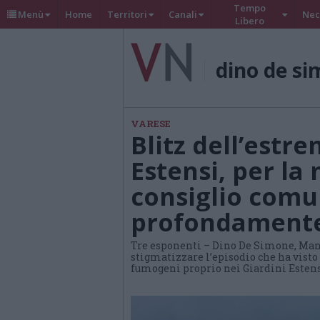
Tempo
Menù
Home
Territori
Canali
Nec
Libero
dino de s
VARESE
Blitz dell’estr
Estensi, per la
consiglio comu
profondamente
Tre esponenti – Dino De Simone, Manu
stigmatizzare l’episodio che ha visto
fumogeni proprio nei Giardini Esten