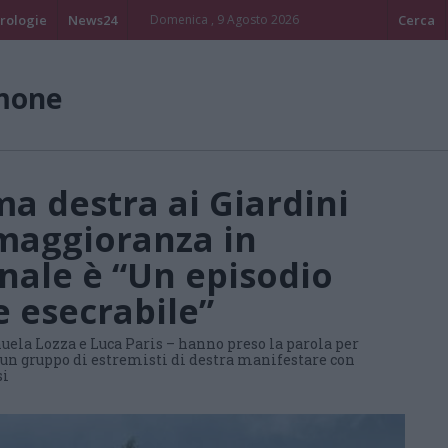
rologie
News24
Domenica , 9 Agosto 2026
Cerca
imone
ema destra ai Giardini
 maggioranza in
nale è “Un episodio
 esecrabile”
ela Lozza e Luca Paris – hanno preso la parola per
 un gruppo di estremisti di destra manifestare con
si