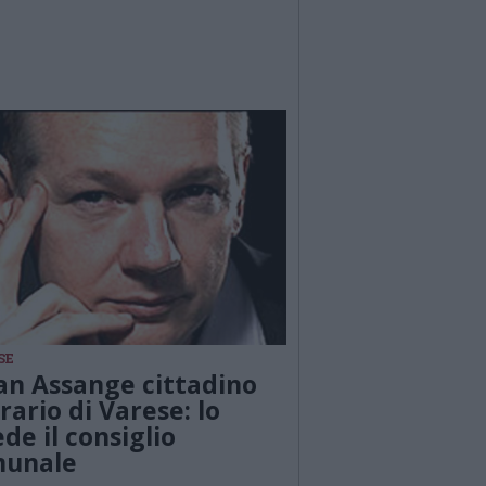
SE
ian Assange cittadino
rario di Varese: lo
ede il consiglio
unale