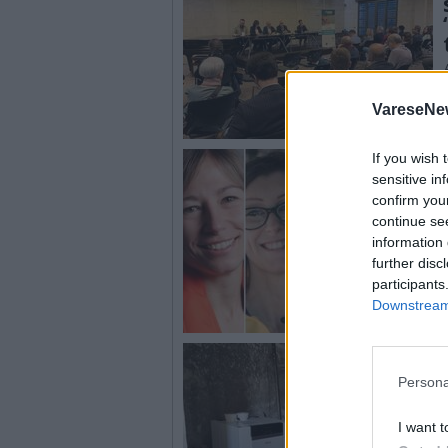
VareseNe
If you wish 
sensitive in
confirm you
continue se
information 
further disc
participants
Downstream 
Persona
I want t