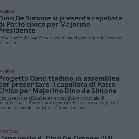
VARESE
Dino De Simone si presenta capolista
di Patto civico per Majorino
Presidente
Prima uscita del capolista in provincia di Varese per la lista con
Majorino
VARESE
Progetto Concittadino in assemblea
per presentare il capolista di Patto
Civico per Majorino Dino de Simone
L’ex assessore all’ambiente e consigliere comunale di
maggioranza a Varese sarà capolista della lista a sostegno del
candidato di centrosinistra a Varese e a Lecco
POLITICA
L’annuncio di Dino De Simone: “Mi