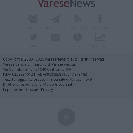
Redazione
Invia notizia
Feed RSS
Facebook
Twitter
Contatti
Società
Pubblicità
Copyright © 2000 - 2026 VareseNews.it. Tutti i diritti riservati
VareseNews è un marchio di Varese web srl
Via Confalonieri 5 - 21040 Castronno (VA)
P.IVA 02588310124 Tel. +39.0332.873094 / 873168
Testata registrata presso il Tribunale di Varese n.679
Direttore responsabile: Marco Giovannelli
Imp. Cookie
-
Cookie
-
Privacy
TORNA SU