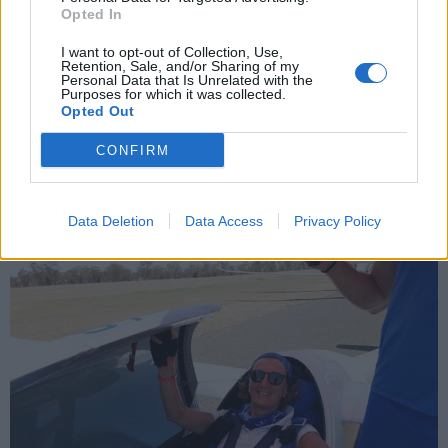
Opted In
I want to opt-out of Collection, Use,
Retention, Sale, and/or Sharing of my
BUGUGGIATE
Personal Data that Is Unrelated with the
Aliante in acqua nel lago di Varese,
Purposes for which it was collected.
Opted Out
salvati da un gommone passeggero e
pilota
CONFIRM
Il recupero dell’aliante caduto nel lago di Varese
Data Deletion
Data Access
Privacy Policy