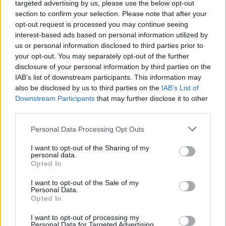
targeted advertising by us, please use the below opt-out
Pronto il nuovo servoscala, l’Aeroclub
section to confirm your selection. Please note that after your
Adele Orsi dice addio all’ultima barriera
opt-out request is processed you may continue seeing
architettonica
interest-based ads based on personal information utilized by
us or personal information disclosed to third parties prior to
Inaugurato il nuovo servoscala all’Aeroclub Adele
your opt-out. You may separately opt-out of the further
Orsi di Calcinate del Pesce
disclosure of your personal information by third parties on the
IAB’s list of downstream participants. This information may
also be disclosed by us to third parties on the
IAB’s List of
Downstream Participants
that may further disclose it to other
third parties.
Personal Data Processing Opt Outs
I want to opt-out of the Sharing of my
personal data.
Opted In
I want to opt-out of the Sale of my
Personal Data.
Opted In
I want to opt-out of processing my
Personal Data for Targeted Advertising.