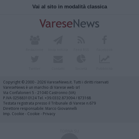
Vai al sito in modalità classica
Redazione
Invia notizia
Feed RSS
Facebook
Twitter
Contatti
Società
Pubblicità
Copyright © 2000 - 2026 VareseNews.it. Tutti i diritti riservati
VareseNews è un marchio di Varese web srl
Via Confalonieri 5 - 21040 Castronno (VA)
P.IVA 02588310124 Tel. +39.0332.873094 / 873168
Testata registrata presso il Tribunale di Varese n.679
Direttore responsabile: Marco Giovannelli
Imp. Cookie
-
Cookie
-
Privacy
TORNA SU